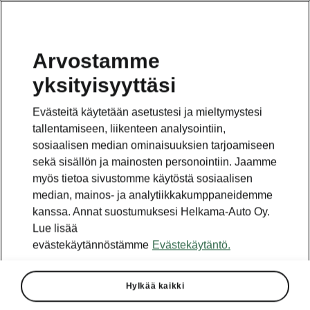
Arvostamme
Hinnastot ja esitteet
yksityisyyttäsi
Evästeitä käytetään asetustesi ja mieltymystesi
tallentamiseen, liikenteen analysointiin,
sosiaalisen median ominaisuuksien tarjoamiseen
sekä sisällön ja mainosten personointiin. Jaamme
myös tietoa sivustomme käytöstä sosiaalisen
Mistä mallista olet
median, mainos- ja analytiikkakumppaneidemme
kiinnostunut?
kanssa. Annat suostumuksesi Helkama-Auto Oy.
Peaq
|
Epiq
|
Elroq
|
Enyaq
|
Fabia
|
Scala
|
Octavia
|
Lue lisää
Superb
|
Kamiq
|
Karoq
|
Kodiaq
evästekäytännöstämme
Evästekäytäntö.
Hylkää kaikki