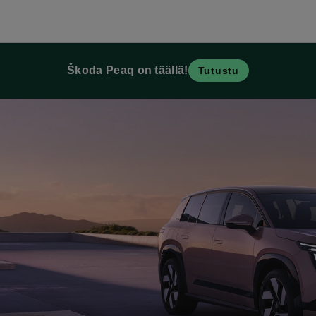
Škoda Peaq on täällä!
Tutustu