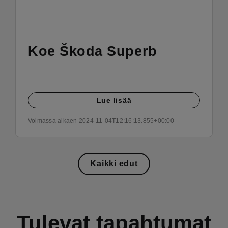
Koe Škoda Superb
Lue lisää
Voimassa alkaen 2024-11-04T12:16:13.855+00:00
Kaikki edut
Tulevat tapahtumat