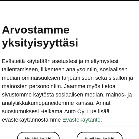
 Peaq
Arvostamme
yksityisyyttäsi
Evästeitä käytetään asetustesi ja mieltymystesi
tallentamiseen, liikenteen analysointiin, sosiaalisen
median ominaisuuksien tarjoamiseen sekä sisällön ja
mainosten personointiin. Jaamme myös tietoa
eille
Sähkö
Ladattava hybridi
Urheilulli
sivustomme käytöstä sosiaalisen median, mainos- ja
analytiikkakumppaneidemme kanssa. Annat
suostumuksesi Helkama-Auto Oy. Lue lisää
Peaq
evästekäytännöstämme
Evästekäytäntö.
TÄYSSÄHKÖINEN
Hylkää kaikki
Hyväksy kaikki