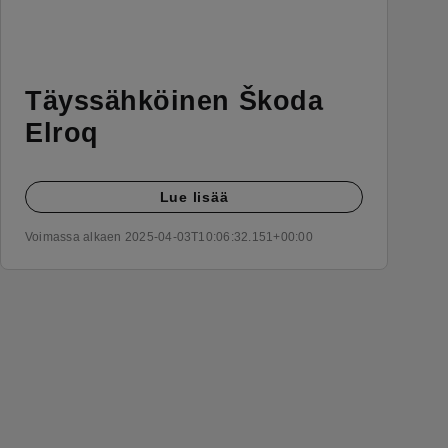
Täyssähköinen Škoda
Elroq
Lue lisää
Voimassa alkaen 2025-04-03T10:06:32.151+00:00