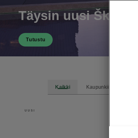
Täysin uusi Škoda
Tutustu
Kaikki
Kaupunkiin
Perh
UUSI