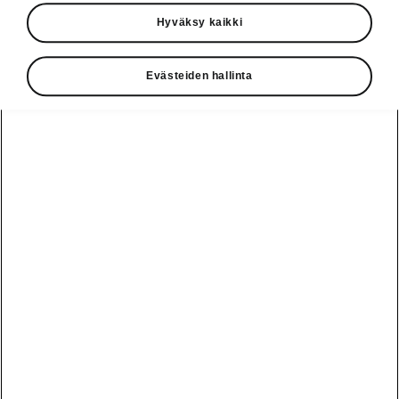
010 436 2000
Hyväksy kaikki
Kysymykset ja palaute
Evästeiden hallinta
Katso myös
Rakenna Škoda
Jälleenmyyjät ja huolto
Heti vapaat Škoda-mallit
Käyttöohjeet
Škoda Shop