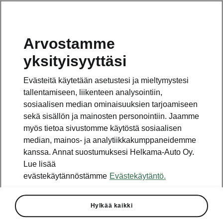
Arvostamme
yksityisyyttäsi
Mallisto
Evästeitä käytetään asetustesi ja mieltymystesi
Löydä omiin tarpeisiisi parhaiten sopiva Škodan malli
tallentamiseen, liikenteen analysointiin,
laajasta mallistosta.
sosiaalisen median ominaisuuksien tarjoamiseen
sekä sisällön ja mainosten personointiin. Jaamme
myös tietoa sivustomme käytöstä sosiaalisen
median, mainos- ja analytiikkakumppaneidemme
kanssa. Annat suostumuksesi Helkama-Auto Oy.
1
Hinta saattaa sisältää lisävarusteita, tarkasta voimassa
Lue lisää
oleva hinnasto
skoda.fi/hinnat
evästekäytännöstämme
Evästekäytäntö.
Hylkää kaikki
Vaihde