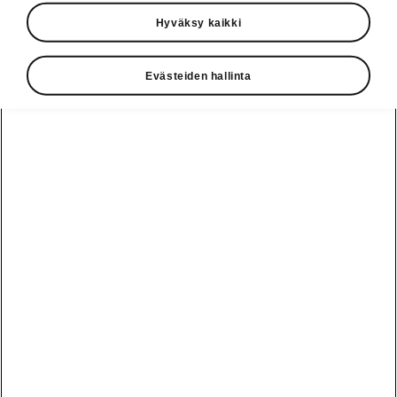
Hyväksy kaikki
Katso myös
Rakenna Škoda
Evästeiden hallinta
Jälleenmyyjät ja huolto
Heti vapaat Škoda-mallit
Käyttöohjeet
Škoda Shop
Edut
Käyttöohjeet
Osta Škoda
Avustinjärjestelmät
Näytä
Škoda
verkossa
kaikki
automallit
Entä jos oletkin
Škoda