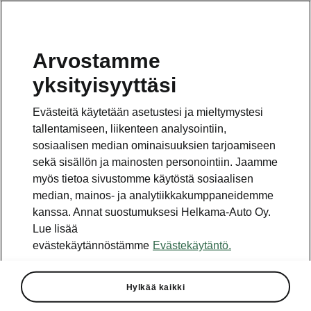
Arvostamme
yksityisyyttäsi
Evästeitä käytetään asetustesi ja mieltymystesi
tallentamiseen, liikenteen analysointiin,
sosiaalisen median ominaisuuksien tarjoamiseen
sekä sisällön ja mainosten personointiin. Jaamme
myös tietoa sivustomme käytöstä sosiaalisen
Vaihde
median, mainos- ja analytiikkakumppaneidemme
010 436 2000
kanssa. Annat suostumuksesi Helkama-Auto Oy.
Lue lisää
Kysymykset ja palaute
evästekäytännöstämme
Evästekäytäntö.
Hylkää kaikki