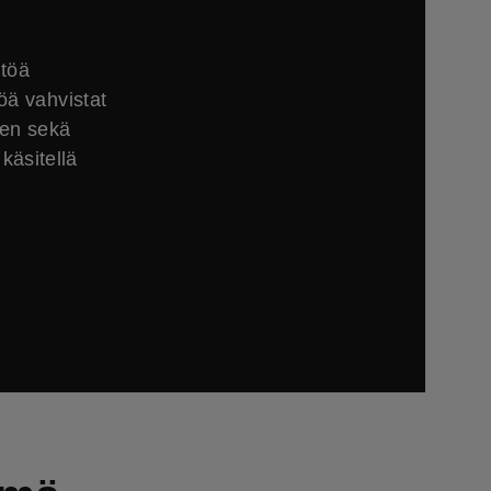
ltöä
öä vahvistat
sen sekä
käsitellä