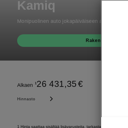
Kamiq
Monipuolinen auto jokapäiväiseen ajoon
Rakenna oma
26 431,35
€
1
Alkaen
Hinnasto
1
Hinta saattaa sisältää lisävarusteita, tarkasta voimassa ol