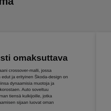
ämä
sti omaksuttava
ani crossover-malli, jossa
 edut ja erityinen Škoda-design on
siinsa dynaamisia muotoja ja
a korostaen. Auto soveltuu
man tiensä kulkijoille, jotka
aamisen sijaan luovat oman