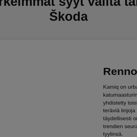
rkeimmät syyt valita t
Škoda
Renno
Kamiq on urba
katumaasturin
yhdistetty toi
teräviä linjoj
täydellisesti o
trendien seur
tyylinsä.