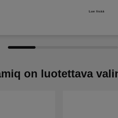
Lue lisää
miq on luotettava vali