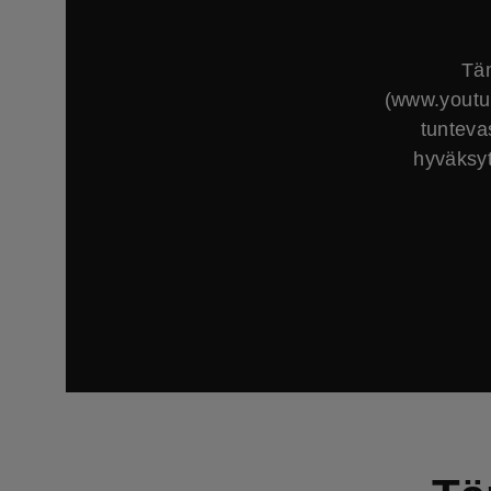
Täm
(www.youtub
tunteva
hyväksyt