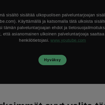
ä sisältö sisältää ulkopuolisen palveluntarjoajan sisä
e.com). Käyttämällä ja katsomalla tätä ulkoista sisält
si tämän palveluntarjoajan ehdot ja tietosuojailmoituk
, että asianomainen ulkoinen palveluntarjoaja saattaa 
henkilötietojasi.
www.youtube.com
Hyväksy