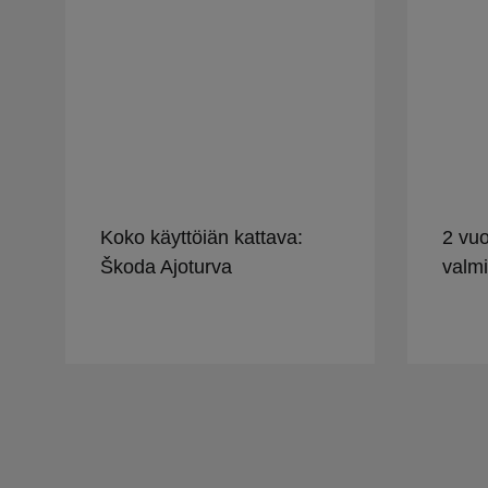
Koko käyttöiän kattava:
2 vuo
Škoda Ajoturva
valmi