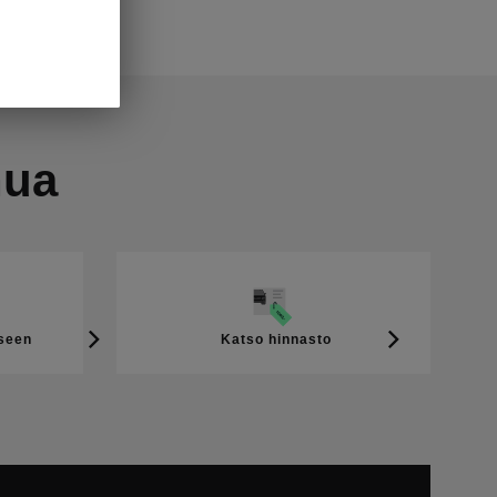
nua
kseen
Katso hinnasto