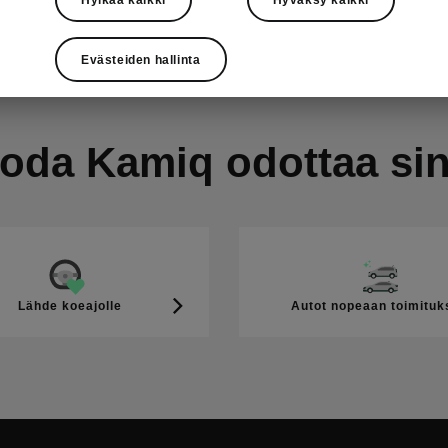
Evästeiden hallinta
oda Kamiq odottaa si
Lähde koeajolle
Autot nopeaan toimitu