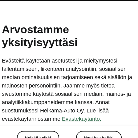
Arvostamme
yksityisyyttäsi
Evästeitä käytetään asetustesi ja mieltymystesi
tallentamiseen, liikenteen analysointiin, sosiaalisen
median ominaisuuksien tarjoamiseen sekä sisällön ja
mainosten personointiin. Jaamme myös tietoa
sivustomme käytöstä sosiaalisen median, mainos- ja
analytiikkakumppaneidemme kanssa. Annat
suostumuksesi Helkama-Auto Oy. Lue lisää
evästekäytännöstämme
Evästekäytäntö.
eva hinnasto
skoda.fi/hinnat
Hylkää kaikki
Hyväksy kaikki