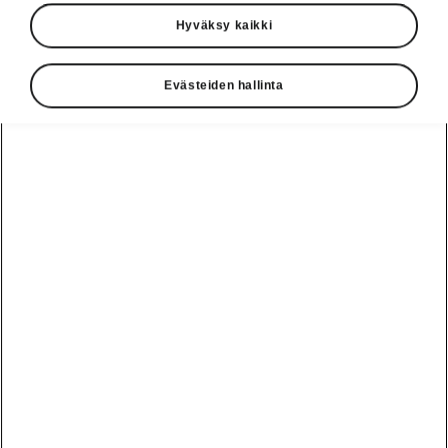
Hyväksy kaikki
Evästeiden hallinta
Peaq
Ota yhteyttä
Rakenna oma
1
51 600,00
€
Alkaen
Hinnasto