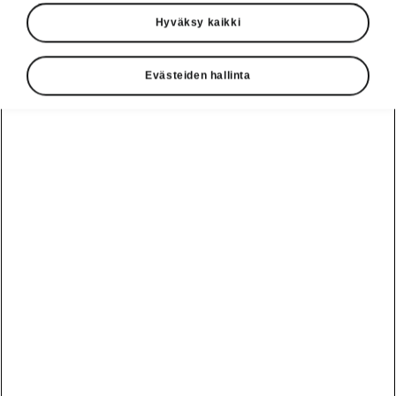
Hyväksy kaikki
Evästeiden hallinta
Elroq
Sähköistävä ja monipuolinen
Rakenna oma
Varaa koeajo
1
38 995,00
€
Alkaen
Hinnasto
Täyssähkö