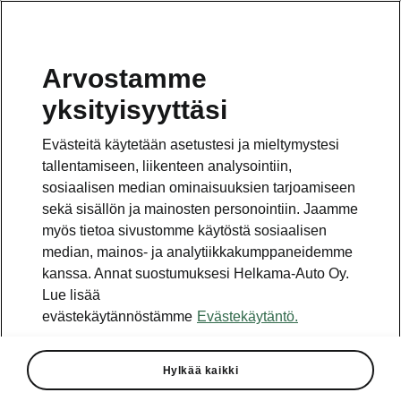
Arvostamme
Löydä lähin latauspiste
yksityisyyttäsi
Evästeitä käytetään asetustesi ja mieltymystesi
tallentamiseen, liikenteen analysointiin,
sosiaalisen median ominaisuuksien tarjoamiseen
sekä sisällön ja mainosten personointiin. Jaamme
myös tietoa sivustomme käytöstä sosiaalisen
median, mainos- ja analytiikkakumppaneidemme
Vaihde
kanssa. Annat suostumuksesi Helkama-Auto Oy.
010 436 2000
Lue lisää
evästekäytännöstämme
Evästekäytäntö.
Kysymykset ja palaute
Hylkää kaikki