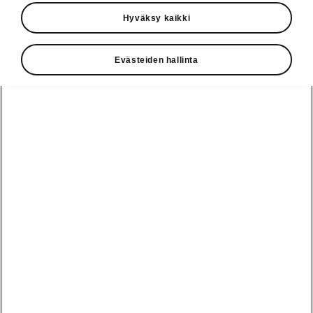
Hyväksy kaikki
Katso myös
Evästeiden hallinta
Rakenna Škoda
Jälleenmyyjät ja huolto
Heti vapaat Škoda-mallit
Käyttöohjeet
Škoda Shop
Edut
Käyttöohjeet
Osta Škoda
Avustinjärjestelmät
Näytä
Škoda
verkossa