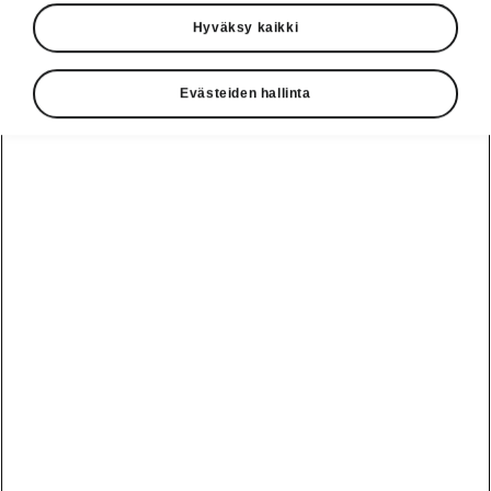
Hyväksy kaikki
Evästeiden hallinta
Superb
Sportline
Urheilullinen jokaista yksityiskohtaa myöten
Rakenna oma
Varaa koeajo
1
50 749,32
€
Alkaen
Hinnasto