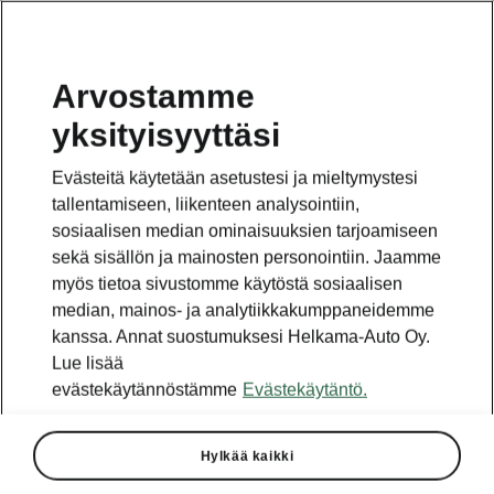
Arvostamme
yksityisyyttäsi
Tämä sivu on pääsivun alasivu. Napsauta painiketta
päästäksesi takaisin pääsivulle.
Evästeitä käytetään asetustesi ja mieltymystesi
tallentamiseen, liikenteen analysointiin,
Takaisin pääsivulle
sosiaalisen median ominaisuuksien tarjoamiseen
sekä sisällön ja mainosten personointiin. Jaamme
myös tietoa sivustomme käytöstä sosiaalisen
median, mainos- ja analytiikkakumppaneidemme
kanssa. Annat suostumuksesi Helkama-Auto Oy.
Lue lisää
evästekäytännöstämme
Evästekäytäntö.
Hylkää kaikki