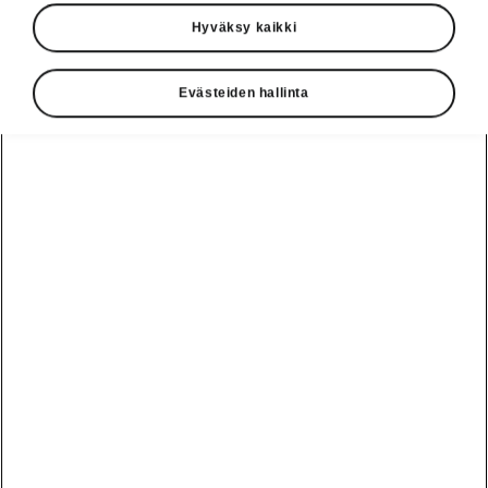
Hyväksy kaikki
Evästeiden hallinta
Vaivaton lataaminen
Lataaminen kotona
Superb SportLine iV:n ajoakku voidaan ladata
kotona, esimerkiksi yön yli, joko tavallisesta
kotitalouspistorasiasta
tai tehokkaammasta
kotilatausasemasta
. Kumpaankin