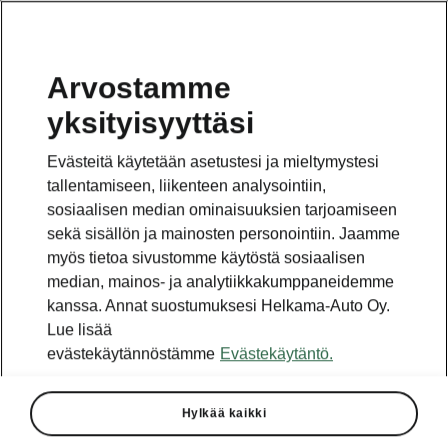
Arvostamme
yksityisyyttäsi
Tämä sivu on pääsivun alasivu. Napsauta painiketta
päästäksesi takaisin pääsivulle.
Evästeitä käytetään asetustesi ja mieltymystesi
tallentamiseen, liikenteen analysointiin,
Takaisin pääsivulle
sosiaalisen median ominaisuuksien tarjoamiseen
sekä sisällön ja mainosten personointiin. Jaamme
myös tietoa sivustomme käytöstä sosiaalisen
median, mainos- ja analytiikkakumppaneidemme
kanssa. Annat suostumuksesi Helkama-Auto Oy.
Lue lisää
evästekäytännöstämme
Evästekäytäntö.
Hylkää kaikki