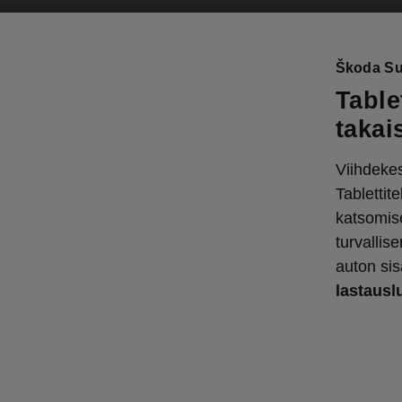
Škoda Su
Table
takai
Viihdekes
Tablettit
katsomise
turvallis
auton sis
lastausl