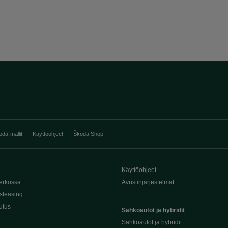
oda-mallit
Käyttöohjeet
Škoda Shop
Käyttöohjeet
erkossa
Avustinjärjestelmät
sleasing
utus
Sähköautot ja hybridit
Sähköautot ja hybridit