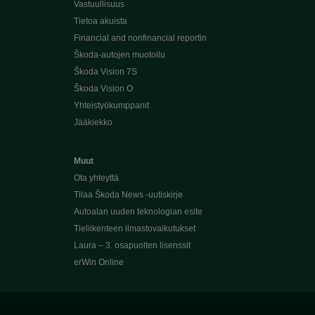
Vastuullisuus
Tietoa akuista
Financial and nonfinancial reportin
Škoda-autojen muotoilu
Škoda Vision 7S
Škoda Vision O
Yhteistyökumppanit
Jääkiekko
Muut
Ota yhteyttä
Tilaa Škoda News -uutiskirje
Autoalan uuden teknologian esite
Tieliikenteen ilmastovaikutukset
Laura – 3. osapuolten lisenssit
erWin Online