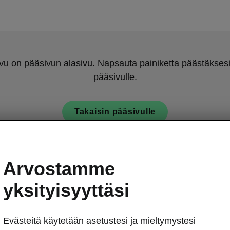
u on pääsivun alasivu. Napsauta painiketta päästäksesi
pääsivulle.
Takaisin pääsivulle
Arvostamme
yksityisyyttäsi
Evästeitä käytetään asetustesi ja mieltymystesi