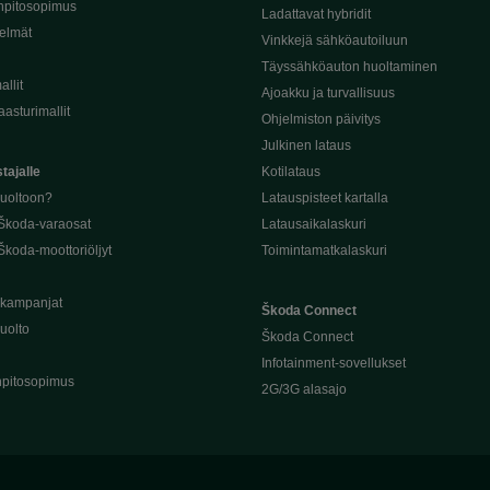
npitosopimus
Ladattavat hybridit
telmät
Vinkkejä sähköautoiluun
Täyssähköauton huoltaminen
llit
Ajoakku ja turvallisuus
asturimallit
Ohjelmiston päivitys
Julkinen lataus
tajalle
Kotilataus
huoltoon?
Latauspisteet kartalla
 Škoda-varaosat
Latausaikalaskuri
Škoda-moottoriöljyt
Toimintamatkalaskuri
ukampanjat
Škoda Connect
uolto
Škoda Connect
Infotainment-sovellukset
pitosopimus
2G/3G alasajo