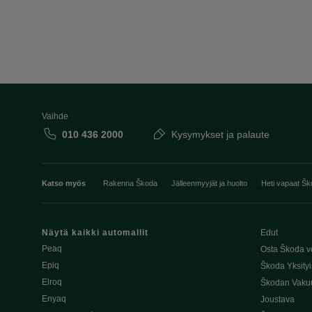
Vaihde
010 436 2000
Kysymykset ja palaute
Katso myös
Rakenna Škoda
Jälleenmyyjät ja huolto
Heti vapaat Šk
Näytä kaikki automallit
Edut
Peaq
Osta Škoda v
Epiq
Škoda Yksityi
Elroq
Škodan Vaku
Enyaq
Joustava