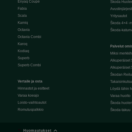
Enyaq Coupé
Škoda Huole
Fabia
Avustinjärjes
Scala
Yritysautot
Kamiq
Škoda 4×4 -ma
Octavia
Škoda-katuma
Octavia Combi
Karoq
Palvelut omis
Kodiaq
Miksi merkki
Superb
Alkuperäiset
Superb Combi
Alkuperäiset 
Škodan Reilu
Vertaile ja osta
Takaisinkuts
Hinnastot ja esitteet
Löydä lähin h
Varaa koeajo
Varaa huolto
Loisto-vaihtoautot
Škoda huolen
Romutuspalkkio
Škoda-takuu
Huomautukset