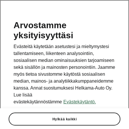
Arvostamme
yksityisyyttäsi
Tämä sivu on pääsivun alasivu. Napsauta painiketta
päästäksesi takaisin pääsivulle.
Evästeitä käytetään asetustesi ja mieltymystesi
tallentamiseen, liikenteen analysointiin,
Takaisin pääsivulle
sosiaalisen median ominaisuuksien tarjoamiseen
sekä sisällön ja mainosten personointiin. Jaamme
myös tietoa sivustomme käytöstä sosiaalisen
median, mainos- ja analytiikkakumppaneidemme
kanssa. Annat suostumuksesi Helkama-Auto Oy.
Lue lisää
evästekäytännöstämme
Evästekäytäntö.
Hylkää kaikki