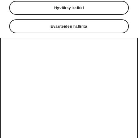
Hyväksy kaikki
Evästeiden hallinta
Sporttisen tyylikäs
SportLine-mallissa Superbille ominainen
hienostuneisuus yhdistyy urheilullisuuteen, jota
korostavat näyttävät kevytmetallivanteet,
erityiset mallimerkinnät ja virtaviivaisen
tyylikkäät mustat yksityiskohdat.