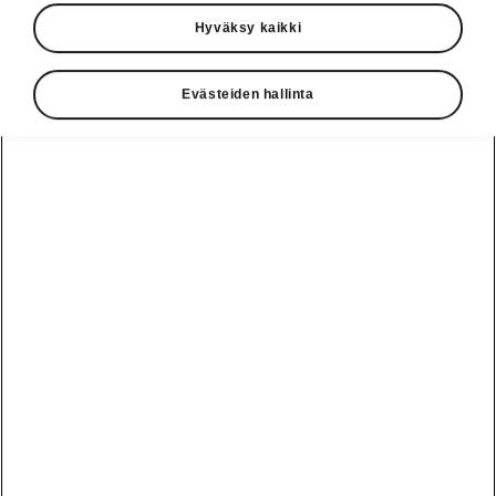
Hyväksy kaikki
Evästeiden hallinta
Enyaq
RS
Sähköistävää suorituskykyä
Rakenna oma
Varaa koeajo
1
55 570,00
€
Alkaen
Hinnasto
Täyssähkö