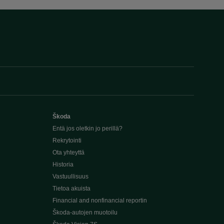
Škoda
Entä jos oletkin jo perillä?
Rekrytointi
Ota yhteyttä
Historia
Vastuullisuus
Tietoa akuista
Financial and nonfinancial reportin
Škoda-autojen muotoilu