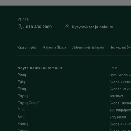
Vaihde
010 436 2000
Kysymykset ja palaute
Katso myös
Rakenna Škoda
Jälleenmyyjät ja huolto
Heti vapaat Šk
Näytä kaikki automallit
Edut
Peaq
Osta Škoda v
Epiq
Škoda Yksityi
Elroq
Škodan Vaku
Enyaq
Joustava
Enyaq Coupé
Škoda Huole
Fabia
Avustinjärjes
Scala
Yritysautot
Kamiq
Škoda 4×4 -ma