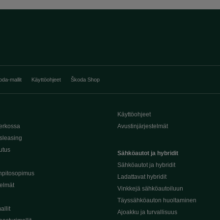
oda-mallit
Käyttöohjeet
Škoda Shop
Käyttöohjeet
erkossa
Avustinjärjestelmät
sleasing
utus
Sähköautot ja hybridit
Sähköautot ja hybridit
npitosopimus
Ladattavat hybridit
telmät
Vinkkejä sähköautoiluun
Täyssähköauton huoltaminen
llit
Ajoakku ja turvallisuus