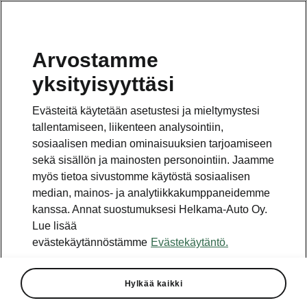
Arvostamme
yksityisyyttäsi
Tämä sivu on pääsivun alasivu. Napsauta painiketta
päästäksesi takaisin pääsivulle.
Evästeitä käytetään asetustesi ja mieltymystesi
tallentamiseen, liikenteen analysointiin,
Takaisin pääsivulle
sosiaalisen median ominaisuuksien tarjoamiseen
sekä sisällön ja mainosten personointiin. Jaamme
myös tietoa sivustomme käytöstä sosiaalisen
median, mainos- ja analytiikkakumppaneidemme
kanssa. Annat suostumuksesi Helkama-Auto Oy.
Lue lisää
evästekäytännöstämme
Evästekäytäntö.
Hylkää kaikki