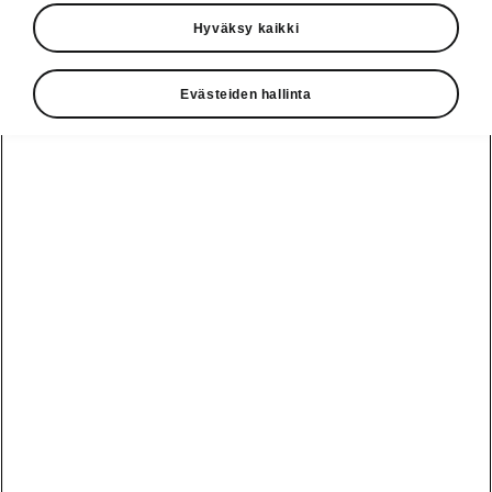
Hyväksy kaikki
Evästeiden hallinta
RS-tyylin määrittämä ilme
Enyaq RS tekee vaikutuksen: se ilmaisee
Modern Solid -muotokieltä kiiltävän mustalla
Tech Deck -etumaskilla, johon Light Band -
valonauha integroituu saumattomasti. Matrix
LED -ajovalojen tunnusomainen nelivaloilme