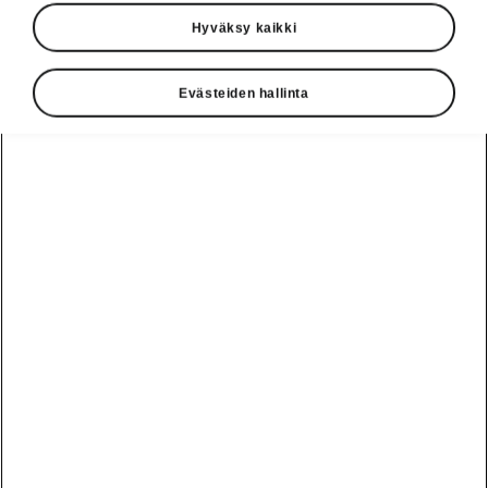
Hyväksy kaikki
Evästeiden hallinta
Škoda Elroqin turvallisuusavustimet
Hätäjarrutusjärjestelmä ja
törmäyksen väistöavustin
Automaattinen hätäjarrutusjärjestelmä Front
Assist on
törmäysvaarasta hälyttävä