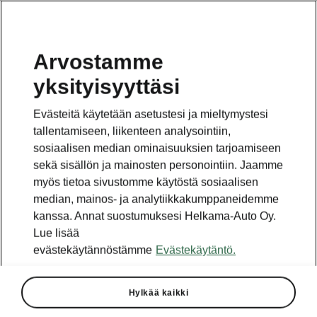
Arvostamme
yksityisyyttäsi
Tämä sivu on pääsivun alasivu. Napsauta painiketta
päästäksesi takaisin pääsivulle.
Evästeitä käytetään asetustesi ja mieltymystesi
tallentamiseen, liikenteen analysointiin,
Takaisin pääsivulle
sosiaalisen median ominaisuuksien tarjoamiseen
sekä sisällön ja mainosten personointiin. Jaamme
myös tietoa sivustomme käytöstä sosiaalisen
median, mainos- ja analytiikkakumppaneidemme
kanssa. Annat suostumuksesi Helkama-Auto Oy.
Lue lisää
evästekäytännöstämme
Evästekäytäntö.
Hylkää kaikki