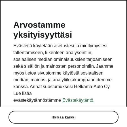
Arvostamme
yksityisyyttäsi
Tämä sivu on pääsivun alasivu. Napsauta painiketta
päästäksesi takaisin pääsivulle.
Evästeitä käytetään asetustesi ja mieltymystesi
tallentamiseen, liikenteen analysointiin,
Takaisin pääsivulle
sosiaalisen median ominaisuuksien tarjoamiseen
sekä sisällön ja mainosten personointiin. Jaamme
myös tietoa sivustomme käytöstä sosiaalisen
median, mainos- ja analytiikkakumppaneidemme
kanssa. Annat suostumuksesi Helkama-Auto Oy.
Lue lisää
evästekäytännöstämme
Evästekäytäntö.
Hylkää kaikki