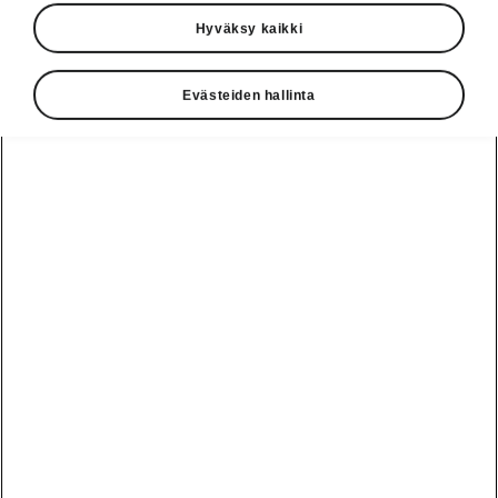
Hyväksy kaikki
Evästeiden hallinta
Škoda Elroqin mukavuus
Kuin olohuoneessa olisi
Saatavilla olevat sähköisesti säädettävät
etuistuimet ovat erittäin mukavat. Niiden
ristiseläntuki, reisituki ja hierontatoiminto ovat
nautinnolliset etenkin pitkillä matkoilla. Talvella