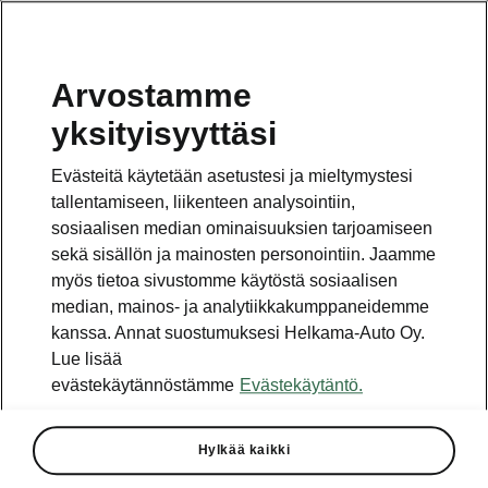
Arvostamme
yksityisyyttäsi
Evästeitä käytetään asetustesi ja mieltymystesi
tallentamiseen, liikenteen analysointiin,
sosiaalisen median ominaisuuksien tarjoamiseen
sekä sisällön ja mainosten personointiin. Jaamme
myös tietoa sivustomme käytöstä sosiaalisen
median, mainos- ja analytiikkakumppaneidemme
kanssa. Annat suostumuksesi Helkama-Auto Oy.
Lue lisää
evästekäytännöstämme
Evästekäytäntö.
Walesin ralli: Pontus
Tidemand otti kymmenennen
WRC2-luokkavoiton Škodalle
Hylkää kaikki