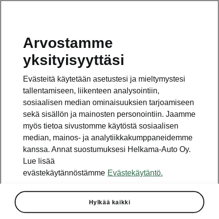
Arvostamme
yksityisyyttäsi
Evästeitä käytetään asetustesi ja mieltymystesi
tallentamiseen, liikenteen analysointiin,
sosiaalisen median ominaisuuksien tarjoamiseen
sekä sisällön ja mainosten personointiin. Jaamme
myös tietoa sivustomme käytöstä sosiaalisen
median, mainos- ja analytiikkakumppaneidemme
kanssa. Annat suostumuksesi Helkama-Auto Oy.
Lue lisää
evästekäytännöstämme
Evästekäytäntö.
Uusi ŠKODA KODIAQ -
Vuoden Auto Suomessa 2018
finalisti
Hylkää kaikki