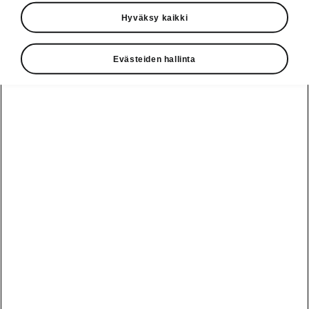
2017-11-23T21:13:49.973+00:00
Hyväksy kaikki
Uusi ŠKODA KODIAQ - Vuoden Auto
Suomessa 2018 finalisti
Evästeiden hallinta
› Uusi ŠKODA KODIAQ on valittu
Vuoden Auto Suomessa 2018
finaaliin
› Äänestyksessä oli mukana 39
ehdokasta, joista 6 jatkaa toiselle
kierrokselle
› Auto- ja liikennetoimittajien
valinta julkistetaan 13.12.2017