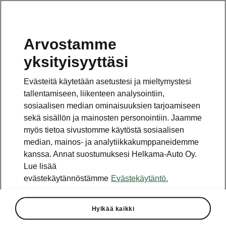
Arvostamme
yksityisyyttäsi
Evästeitä käytetään asetustesi ja mieltymystesi
tallentamiseen, liikenteen analysointiin,
sosiaalisen median ominaisuuksien tarjoamiseen
sekä sisällön ja mainosten personointiin. Jaamme
myös tietoa sivustomme käytöstä sosiaalisen
median, mainos- ja analytiikkakumppaneidemme
kanssa. Annat suostumuksesi Helkama-Auto Oy.
Lue lisää
evästekäytännöstämme
Evästekäytäntö.
ŠKODA Design suunnitteli
Ranskan ympäriajon
voittajien palkinnot
Hylkää kaikki