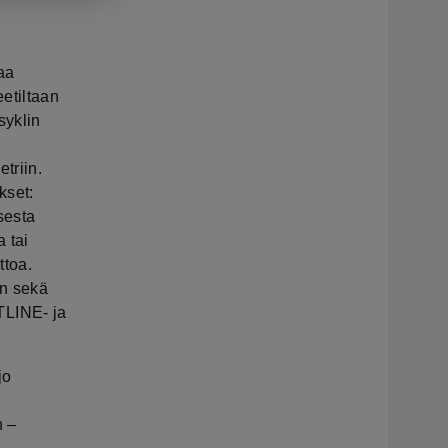
aa
etiltaan
syklin
triin.
kset:
sesta
 tai
ttoa.
on sekä
LINE- ja
jo
n –