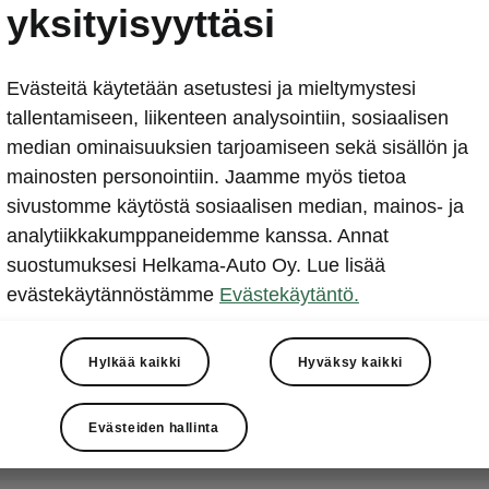
ŠKODA SUPERB iV -malli
yksityisyyttäsi
julkaistu
Evästeitä käytetään asetustesi ja mieltymystesi
tallentamiseen, liikenteen analysointiin, sosiaalisen
2019-10-03T08:37:29.355+00:00
median ominaisuuksien tarjoamiseen sekä sisällön ja
3. lokakuuta 2019. Ladattava SUPERB iV -hybridi täy
mainosten personointiin. Jaamme myös tietoa
lippulaivamallin mallistoa. Tämän myötä ŠKODA aloittaa
sivustomme käytöstä sosiaalisen median, mainos- ja
ajamisen aikaan. Ennakkomyynti on alkanut ja asiakast
analytiikkakumppaneidemme kanssa. Annat
vuoden 2020 alussa. SUPERB iV -malliston hinnat alkav
suostumuksesi Helkama-Auto Oy. Lue lisää
farmarimallisen SUPERB Combi iV -mallin 40 128,20 eu
evästekäytännöstämme
Evästekäytäntö.
neljä kattavaa varustetasoa; AMBITION ja STYLE, eri
ylellisimmin varusteltu L&K.
Hylkää kaikki
Hyväksy kaikki
Evästeiden hallinta