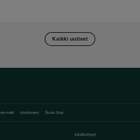
Kaikki uutiset
oda-mallit
Käyttöohjeet
Škoda Shop
Käyttöohjeet