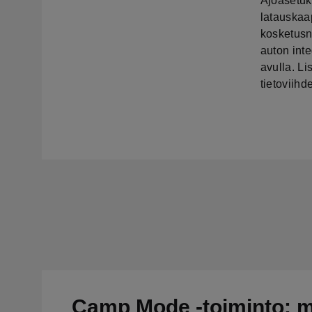
Ajoasetuk
latauskaa
kosketusn
auton inte
avulla. L
tietoviihd
Camp Mode -toiminto: 