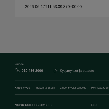
2026-06-17T11:53:09.379+00:00
Vaihde
010 436 2000
Kysymykset ja palaute
Katso myös
Rakenna Škoda
Jälleenmyyjät ja huolto
Heti vapaat Šk
Näytä kaikki automallit
Edut