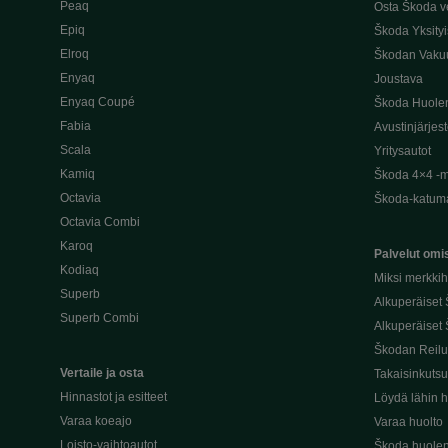
Peaq
Osta Škoda v
Epiq
Škoda Yksityi
Elroq
Škodan Vaku
Enyaq
Joustava
Enyaq Coupé
Škoda Huole
Fabia
Avustinjärjes
Scala
Yritysautot
Kamiq
Škoda 4×4 -ma
Octavia
Škoda-katuma
Octavia Combi
Karoq
Palvelut omis
Kodiaq
Miksi merkki
Superb
Alkuperäiset
Superb Combi
Alkuperäiset 
Škodan Reilu
Vertaile ja osta
Takaisinkuts
Hinnastot ja esitteet
Löydä lähin h
Varaa koeajo
Varaa huolto
Loisto-vaihtoautot
Škoda huolen