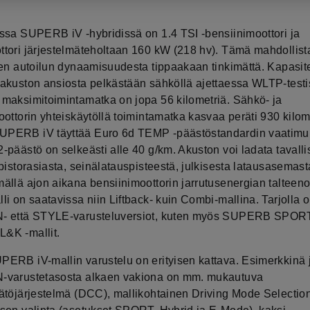
ssa SUPERB iV -hybridissä on 1.4 TSI -bensiinimoottori ja
tori järjestelmäteholtaan 160 kW (218 hv). Tämä mahdollist
sen autoilun dynaamisuudesta tippaakaan tinkimättä. Kapasite
akuston ansiosta pelkästään sähköllä ajettaessa WLTP-testi
maksimitoimintamatka on jopa 56 kilometriä. Sähkö- ja
ottorin yhteiskäytöllä toimintamatka kasvaa peräti 930 kilome
PERB iV täyttää Euro 6d TEMP -päästöstandardin vaatimu
päästö on selkeästi alle 40 g/km. Akuston voi ladata tavalli
pistorasiasta, seinälatauspisteestä, julkisesta latausasemasta
ällä ajon aikana bensiinimoottorin jarrutusenergian talteeno
i on saatavissa niin Liftback- kuin Combi-mallina. Tarjolla 
- että STYLE-varusteluversiot, kuten myös SUPERB SPORT
&K -mallit.
ERB iV-mallin varustelu on erityisen kattava. Esimerkkinä 
varustetasosta alkaen vakiona on mm. mukautuva
ätöjärjestelmä (DCC), mallikohtainen Driving Mode Selectio