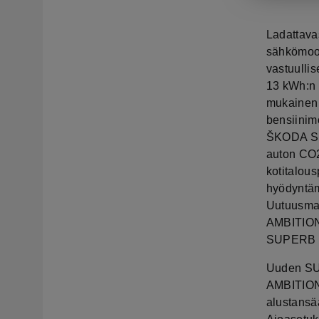
Ladattava
sähkömoot
vastuulli
13 kWh:n 
mukainen 
bensiinimo
ŠKODA SU
auton CO2-
kotitalous
hyödyntäm
Uutuusmall
AMBITION
SUPERB L
Uuden SUP
AMBITION-
alustansä