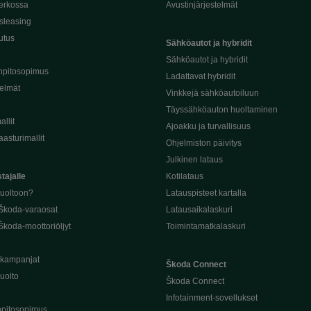
erkossa
Avustinjärjestelmät
sleasing
utus
Sähköautot ja hybridit
Sähköautot ja hybridit
npitosopimus
Ladattavat hybridit
telmät
Vinkkejä sähköautoiluun
Täyssähköauton huoltaminen
llit
Ajoakku ja turvallisuus
asturimallit
Ohjelmiston päivitys
Julkinen lataus
tajalle
Kotilataus
huoltoon?
Latauspisteet kartalla
 Škoda-varaosat
Latausaikalaskuri
Škoda-moottoriöljyt
Toimintamatkalaskuri
ukampanjat
Škoda Connect
uolto
Škoda Connect
Infotainment-sovellukset
pitosopimus