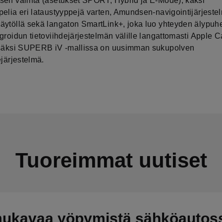
sen valinta (asetukset SPORT, Hybrid ja E-Mode), kaksi
pelia eri lataustyyppejä varten, Amundsen-navigointijärjeste
äytöllä sekä langaton SmartLink+, joka luo yhteyden älypuh
groidun tietoviihdejärjestelmän välille langattomasti Apple 
isäksi SUPERB iV -mallissa on uusimman sukupolven
ejärjestelmä.
Tuoreimmat uutiset
mukavaa yöpymistä sähköautos