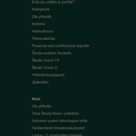
Entä jos oletkin jo perillä?
Rekrytointi
Ota yhteyttä
Historia
Vastuullisuus
Tietoa akuista
Financial and nonfinancial reportin
Škoda-autojen muotoilu
Škoda Vision 7S
Škoda Vision O
Yhteistyökumppanit
Jääkiekko
Muut
Ota yhteyttä
Tilaa Škoda News -uutiskirje
Autoalan uuden teknologian esite
Tieliikenteen ilmastovaikutukset
Laura – 3. osapuolten lisenssit