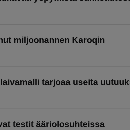
nut miljoonannen Karoqin
aivamalli tarjoaa useita uutuuk
at testit ääriolosuhteissa