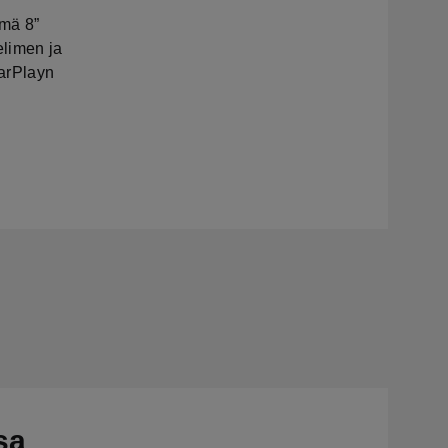
lmä 8”
elimen ja
CarPlayn
sa