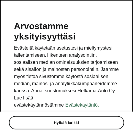
Arvostamme
yksityisyyttäsi
Škodalle kaksi
Evästeitä käytetään asetustesi ja mieltymystesi
Best Cars 2018 -
tallentamiseen, liikenteen analysointiin,
sosiaalisen median ominaisuuksien tarjoamiseen
palkintoa
sekä sisällön ja mainosten personointiin. Jaamme
myös tietoa sivustomme käytöstä sosiaalisen
Stuttgart/Mladá Boleslav 25.
median, mainos- ja analytiikkakumppaneidemme
tammikuuta 2018. ŠKODA
kanssa. Annat suostumuksesi Helkama-Auto Oy.
OCTAVIA ja ŠKODA KAROQ toivat
Lue lisää
Škodalle kaksi luokkavoittoa
evästekäytännöstämme
Evästekäytäntö.
saksalaisen "auto, motor und
sport" -autolehden Best Cars 2018
Hylkää kaikki
-äänestyksessä. Yli 117 000 lukijaa
äänesti Best Cars 2018 -