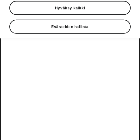
palkinnoista. 18,6 prosentin
Hyväksy kaikki
ääniosuuteen yltänyt ŠKODA
OCTAVIA palkittiin viidettä kertaa
Evästeiden hallinta
peräkkäin vuoden parhaana
perheautokokoluokan
tuontiautona. Uusi ŠKODA
KAROQ osoittautui voittajaksi heti
tuoreeltaan: ehti vasta
markkinoille, mutta valittiin heti
kompaktien katumaastureiden
luokan parhaaksi tuontiautoksi
16,5 prosentin ääniosuudella.
"'auto, motor und sport' -lehden
lukijoiden valinta on meille suuri
kunnia. Valinnan tehneet ihmiset
ovat juuri heitä, joille olemme
automme suunnitelleet ja
rakentaneet. ŠKODA KAROQ on