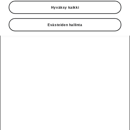
Uusi ŠKODA KAROQ vakuutti
suomalaiset auto- ja
Hyväksy kaikki
liikennetoimittajat. Vuoden Auto
Suomessa 2019 tittelistä kilpaili 30
Evästeiden hallinta
ehdokasta eri autokokoluokista.
Ensimmäisen kierroksen äänet
laskettiin yhteen ja finaaliin
selvisivät seuraavat kuusi uutuutta:
ŠKODA KAROQ, Ford Focus, Kia
Ceed, Mercedez Benz A-sarja, Volvo
XC40 ja Volvo V60.
Uusi ŠKODA Karoq on
koeajettavissa AUTO2018 -
tapahtumassa, joka järjestetään
9.-11.11.2018 Messukeskuksessa,
Helsingissä. ŠKODA-osastolla on
esillä myös ensi kertaa Suomessa
nähtävä uusi urheilullinen ŠKODA