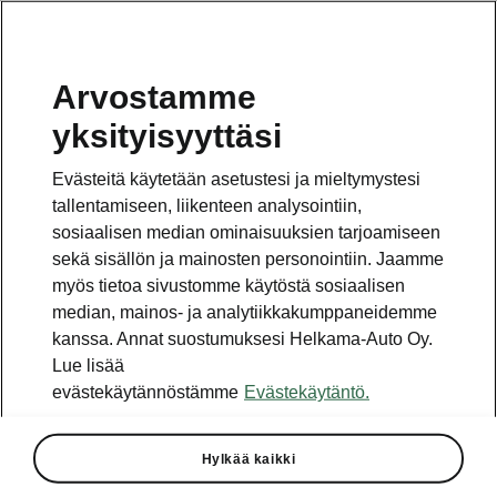
Arvostamme
yksityisyyttäsi
Uusi ŠKODA KAROQ on valittu
Evästeitä käytetään asetustesi ja mieltymystesi
Vuoden Auto Suomessa 2019
tallentamiseen, liikenteen analysointiin,
finaaliin. Auto- ja
sosiaalisen median ominaisuuksien tarjoamiseen
liikennetoimittajien Vuoden Auto
sekä sisällön ja mainosten personointiin. Jaamme
Suomessa 2019 -äänestys
myös tietoa sivustomme käytöstä sosiaalisen
huipentuu ja toiselle kierrokselle
median, mainos- ja analytiikkakumppaneidemme
jatkaa kuusi uutuusmallia. Voittaja
kanssa. Annat suostumuksesi Helkama-Auto Oy.
julkistetaan perjantaina 9.11.2018
Lue lisää
Auto- ja Liikennegaalassa, joka
evästekäytännöstämme
Evästekäytäntö.
järjestetään tänä vuonna
AUTO2018 -tapahtuman
yhteydessä.
Hylkää kaikki