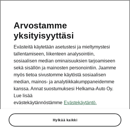
Arvostamme
yksityisyyttäsi
Evästeitä käytetään asetustesi ja mieltymystesi
tallentamiseen, liikenteen analysointiin,
sosiaalisen median ominaisuuksien tarjoamiseen
sekä sisällön ja mainosten personointiin. Jaamme
myös tietoa sivustomme käytöstä sosiaalisen
median, mainos- ja analytiikkakumppaneidemme
kanssa. Annat suostumuksesi Helkama-Auto Oy.
Lue lisää
evästekäytännöstämme
Evästekäytäntö.
Crossover-katumaasturi
kohtaa rallihistorian: uusi
ŠKODA KAMIQ MONTE
Hylkää kaikki
CARLO Frankfurtin