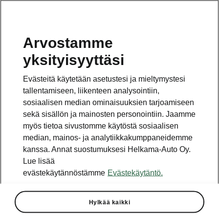
Arvostamme
yksityisyyttäsi
Evästeitä käytetään asetustesi ja mieltymystesi
tallentamiseen, liikenteen analysointiin,
sosiaalisen median ominaisuuksien tarjoamiseen
sekä sisällön ja mainosten personointiin. Jaamme
myös tietoa sivustomme käytöstä sosiaalisen
median, mainos- ja analytiikkakumppaneidemme
kanssa. Annat suostumuksesi Helkama-Auto Oy.
Lue lisää
evästekäytännöstämme
Evästekäytäntö.
ŠKODA KAMIQ- ja SCALA
Monte Carlo -mallien hinnat
julkistettu
Hylkää kaikki