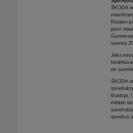
Sponsoroi
ŠKODA on 
maailmanm
Kisojen p
pisin maa
Guinnessi
vuonna 2
Joka vuosi
luotettav
on suosit
ŠKODA on 
sovellukse
tilastoja.
mitään tä
sovellukse
sovellus o