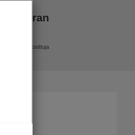
ojen
27. kerran
in osa on suosittuja
KODA AUTO
sa