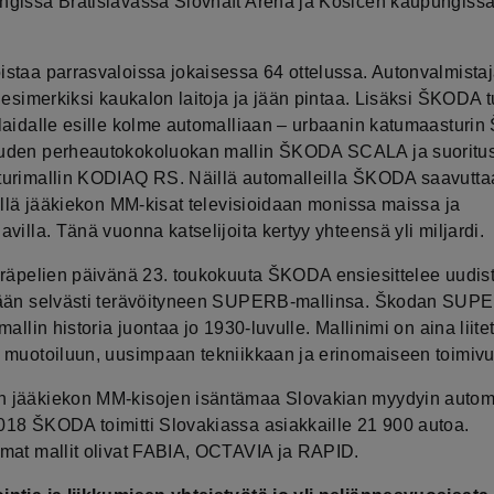
gissa Bratislavassa Slovnaft Aréna ja Košicen kaupungissa
staa parrasvaloissa jokaisessa 64 ottelussa. Autonvalmistaj
 esimerkiksi kaukalon laitoja ja jään pintaa. Lisäksi ŠKODA 
laidalle esille kolme automalliaan – urbaanin katumaasturi
uden perheautokokoluokan mallin ŠKODA SCALA ja suoritu
urimallin KODIAQ RS. Näillä automalleilla ŠKODA saavutta
sillä jääkiekon MM-kisat televisioidaan monissa maissa ja
villa. Tänä vuonna katselijoita kertyy yhteensä yli miljardi.
eräpelien päivänä 23. toukokuuta ŠKODA ensiesittelee uudis
ään selvästi terävöityneen SUPERB-mallinsa. Škodan SUP
mallin historia juontaa jo 1930-luvulle. Mallinimi on aina liitet
 muotoiluun, uusimpaan tekniikkaan ja erinomaiseen toimivu
jääkiekon MM-kisojen isäntämaa Slovakian myydyin autom
18 ŠKODA toimitti Slovakiassa asiakkaille 21 900 autoa.
mat mallit olivat FABIA, OCTAVIA ja RAPID.