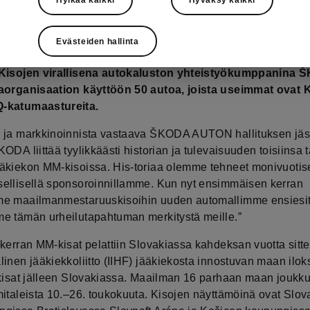
mestaruuskisojen sponsorointiennätystä. Nyt ŠKODA
stä kertaa käyttää kisa-areenaa myös uuden automallin
n: ŠKODA tuo esille kattavasti uudistetun SUPERB-
Evästeiden hallinta
amallinsa puolivälieräotteluiden yhteydessä toukokuun 2
 Kisojen virallisena autokaluston yhteistyökumppanina
aorganisaation käyttöön 50 autoa, joista useimmat ovat
-katumaastureita.
 ja markkinoinnista vastaava ŠKODA AUTON hallituksen jäs
ODA liittää tyylikkäästi historian ja tulevaisuuden toisiinsa
äkiekon MM-kisoissa. His-toriaa olemme tehneet monivuotise
ellisellä sponsoroinnillamme. Kun nyt ensimmäisen kerran
e maailmanmestaruuskisoihin uuden automallimme ensiesit
e tämän urheilutapahtuman merkitystä meille.”
kerran MM-kisat pelattiin Slovakiassa kahdeksan vuotta sitten
inen jääkiekkoliitto (IIHF) jääkiekosta innostuvan maan ilok
 kisat jälleen Slovakiassa. Maailman 16 parhaan maan joukk
mitaleista 10.‒26. toukokuuta. Kisojen näyttämöinä ovat Slov