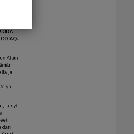
3.
 ŠKODA
 KODIAQ-
en Alain
 tämän
lla ja
telyn,
, ja nyt
si
ueet
akian