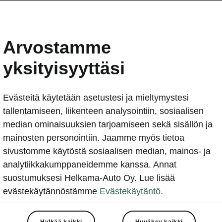
ŠKODA jääkiekon MM-kis
virallinen pääsponsori jo 
Arvostamme
2019-05-10T11:33:22.705+00:00
yksityisyyttäsi
Tänä vuonna kisojen käytössä on 50 Škodaa, joista suur
KODIAQ- ja KAROQ -katumaasturimalleja.
Evästeitä käytetään asetustesi ja mieltymystesi
tallentamiseen, liikenteen analysointiin, sosiaalisen
median ominaisuuksien tarjoamiseen sekä sisällön ja
mainosten personointiin. Jaamme myös tietoa
sivustomme käytöstä sosiaalisen median, mainos- ja
analytiikkakumppaneidemme kanssa. Annat
suostumuksesi Helkama-Auto Oy. Lue lisää
leslav 10. toukokuuta 2019. Jo 27. kerran peräkkäin Š
evästekäytännöstämme
Evästekäytäntö.
ekon MM-kisojen virallinen pääsponsori. Tänä vuonna
assa ja Košicessa 10‒26. toukokuuta pelattavissa kisois
entää maailman pisintä yksittäisen urheilulajin
Hylkää kaikki
Hyväksy kaikki