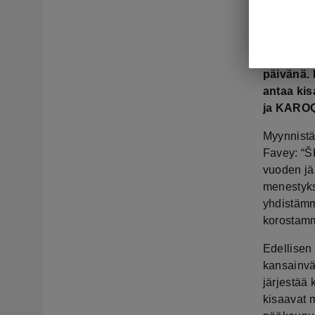
maailman
ensimmäi
esittelyy
lippulaiv
päivänä.
antaa kis
ja KAROQ
Myynnistä
Favey: “ŠK
vuoden jä
menestyks
yhdistämm
korostamm
Edellisen 
kansainväl
järjestää
kisaavat 