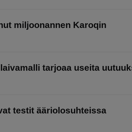
nut miljoonannen Karoqin
aivamalli tarjoaa useita uutuuk
at testit ääriolosuhteissa