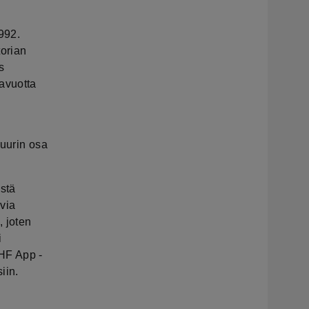
992.
orian
s
avuotta
a
suurin osa
stä
avia
, joten
i
IHF App -
iin.