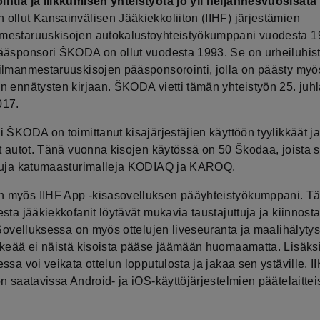
ntia ja liikkumisen yhteistyötä jo yli neljännesvuosisata
ollut Kansainvälisen Jääkiekkoliiton (IIHF) järjestämien
estaruuskisojen autokalustoyhteistyökumppani vuodesta 1
ääsponsori ŠKODA on ollut vuodesta 1993. Se on urheiluhist
ilmanmestaruuskisojen pääsponsorointi, jolla on päästy myö
n ennätysten kirjaan. ŠKODA vietti tämän yhteistyön 25. juhl
017.
 ŠKODA on toimittanut kisajärjestäjien käyttöön tyylikkäät j
at autot. Tänä vuonna kisojen käytössä on 50 Škodaa, joista 
tuja katumaasturimalleja KODIAQ ja KAROQ.
myös IIHF App -kisasovelluksen pääyhteistyökumppani. Tä
sta jääkiekkofanit löytävät mukavia taustajuttuja ja kiinnost
 Sovelluksessa on myös ottelujen liveseuranta ja maalihälytys
rkeää ei näistä kisoista pääse jäämään huomaamatta. Lisäks
ssa voi veikata ottelun lopputulosta ja jakaa sen ystäville. I
n saatavissa Android- ja iOS-käyttöjärjestelmien päätelaitteis