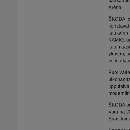
pääkaupun
Aréna.
ŠKODA loi
koristavat
kaukalon 
KAMIQ, u
katumaast
yleisön, 
verkkokana
Puoliväli
ulkonäölt
lippulaiva
moderniin
ŠKODA on 
Vuonna 20
Suosituim