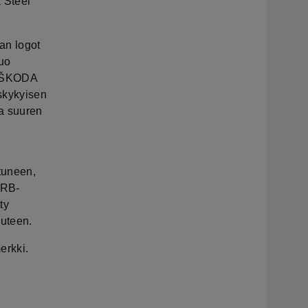
 Steel
an logot
tuo
n ŠKODA
skykyisen
a suuren
tuneen,
ERB-
ty
uteen.
erkki.