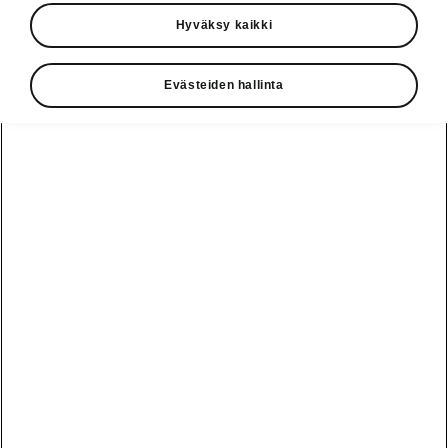
nimi vahvistettu
Hyväksy kaikki
Evästeiden hallinta
ŠKODA ENYAQ: Škodan ensimmäisen Volkswagen-
konsernin sähköautojen skaalautuvaan MEB-
perustekniikkaan pohjautuvan auton sarjatuotannon
alku lähestyy. Täyssähkö-katumaasturimallilla
ŠKODA aloittaa uuden nimeämistavan, jossa
sähköllä liikkumiseen (electromobility) viittaava E-
kirjain yhdistyy Škodan kaikkien katumaasturimallien
nimien viimeiseen Q-kirjaimeen. Uusi ENYAQ on
Škodalle merkittävä askel autoilun sähköistymisen
aikaan vuonna 2020.
LUE LISÄÄ ŠKODA MAGAZINESTA