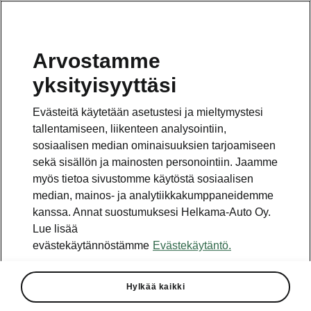
Arvostamme
yksityisyyttäsi
Evästeitä käytetään asetustesi ja mieltymystesi
tallentamiseen, liikenteen analysointiin,
sosiaalisen median ominaisuuksien tarjoamiseen
sekä sisällön ja mainosten personointiin. Jaamme
myös tietoa sivustomme käytöstä sosiaalisen
median, mainos- ja analytiikkakumppaneidemme
kanssa. Annat suostumuksesi Helkama-Auto Oy.
Lue lisää
evästekäytännöstämme
Evästekäytäntö.
ŠKODA ENYAQ
2020-02-12T11:04:20.313+00:00
Hylkää kaikki
Škodan ensimmäisen täyssähkö-katumaasturin