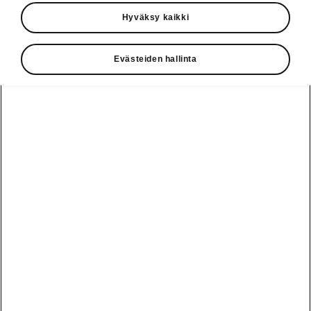
Hyväksy kaikki
Mladá Boleslav 16. tammikuuta 2020. ŠKODA
AUTON juhlavuosi käynnistyy: yrityksen
perustamisesta tulee kuluneeksi 125 vuotta ja
Evästeiden hallinta
autonvalmistuksen aloittamisesta 115 vuotta.
Alkanut vuosi on juhlavuosi myös monelle
ŠKODA-historian merkitykselliselle
automallille.
› Vuonna 1895 perustettu ŠKODA
AUTO on yksi maailman
vanhimmista edelleen toimivista
autonvalmistajista
› ŠKODA AUTO juhlii 125 vuoden
ikäänsä monin erilaisin tapahtumin