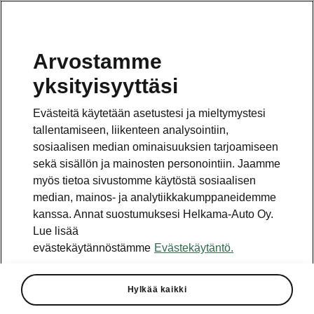
Arvostamme
yksityisyyttäsi
Evästeitä käytetään asetustesi ja mieltymystesi
tallentamiseen, liikenteen analysointiin,
sosiaalisen median ominaisuuksien tarjoamiseen
sekä sisällön ja mainosten personointiin. Jaamme
myös tietoa sivustomme käytöstä sosiaalisen
median, mainos- ja analytiikkakumppaneidemme
kanssa. Annat suostumuksesi Helkama-Auto Oy.
Lue lisää
evästekäytännöstämme
Evästekäytäntö.
ŠKODA AUTON 125-
vuotisjuhlavuosi 2020
Hylkää kaikki
2020-01-15T22:00:00+00:00