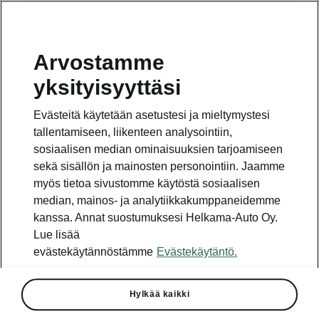
Arvostamme
Uuden sukupolven ŠKODA Octavian mallistoon
yksityisyyttäsi
sisältyy myös OCTAVIA SCOUT.
Yksityiskohdiltaan jykevän,
Evästeitä käytetään asetustesi ja mieltymystesi
suurempimaavaraisen ja offroad-henkisen
tallentamiseen, liikenteen analysointiin,
Combi-farmarimallin suosio sai alkunsa jo
sosiaalisen median ominaisuuksien tarjoamiseen
vuonna 2007. Nyt suosio jatkuu Škodan
suosituimman automallin neljännen sukupolven
sekä sisällön ja mainosten personointiin. Jaamme
myötä. Monikäyttöinen lifestyle-farmari on
myös tietoa sivustomme käytöstä sosiaalisen
muuttunut muotoilultaan entistä vahvemmin
median, mainos- ja analytiikkakumppaneidemme
tunteisiin vetoavaksi ja entistäkin tilavammaksi.
kanssa. Annat suostumuksesi Helkama-Auto Oy.
Lue lisää
evästekäytännöstämme
Evästekäytäntö.
Hylkää kaikki
Tilava ja monipuolinen