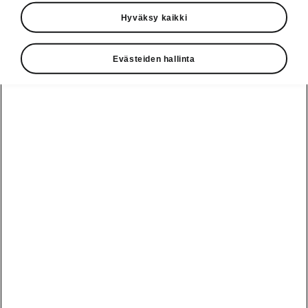
› Merkittävä kasvu Euroopassa
Hyväksy kaikki
(+8,3 %) ja Intiassa (+31,4 %)
› Kaksi uutta katumaasturia:
Evästeiden hallinta
ŠKODA KODIAQ ja KAROQ
aloittivat vahvasti
"Vuosi 2017 oli Škodan 122-vuotisen
historian paras. Se antaa meille
lisäpotkua, ja haluamme kiittää
kaikkia asiakkaitamme meihin
kohdistamastaan luottamuksesta.
Päättynyt vuosi on osoittanut, että
olemme oikealla tiellä
muokkaamassa autoteollisuuden
syvällekäyviä muutoksia. Samalla
tämä saavuttamamme menestys
motivoi meitä jatkamaan täyttä
vauhtia myös tänä uutena vuotena.
Täsmälleen niin olemme tekemässä