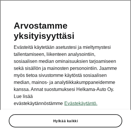
Arvostamme
yksityisyyttäsi
Myyntiennätys
Evästeitä käytetään asetustesi ja mieltymystesi
2017: yli 1,2
tallentamiseen, liikenteen analysointiin,
sosiaalisen median ominaisuuksien tarjoamiseen
miljoonaa Škodaa
sekä sisällön ja mainosten personointiin. Jaamme
myös tietoa sivustomme käytöstä sosiaalisen
› Škodan valmistamien autojen
median, mainos- ja analytiikkakumppaneidemme
määrä kasvoi 6,6 prosentilla 1 200
kanssa. Annat suostumuksesi Helkama-Auto Oy.
500 autoon
Lue lisää
› ŠKODA AUTO toimitti
evästekäytännöstämme
Evästekäytäntö.
asiakkailleen yli miljoona autoa
neljäntenä vuonna peräkkäin
Hylkää kaikki
› Kaikkien aikojen paras joulukuu:
107 500 autoa (+19,2 %)