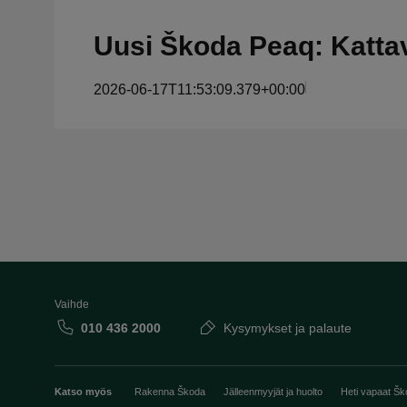
Uusi Škoda Peaq: Kattav
2026-06-17T11:53:09.379+00:00
Vaihde
010 436 2000
Kysymykset ja palaute
Katso myös
Rakenna Škoda
Jälleenmyyjät ja huolto
Heti vapaat Šk