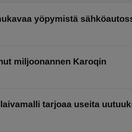
mukavaa yöpymistä sähköautos
nut miljoonannen Karoqin
aivamalli tarjoaa useita uutuuk