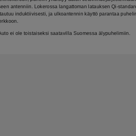
seen antenniin. Lokerossa langattoman latauksen Qi-standar
tautuu induktiivisesti, ja ulkoantennin käyttö parantaa puhel
verkkoon.
uto ei ole toistaiseksi saatavilla Suomessa älypuhelimiin.