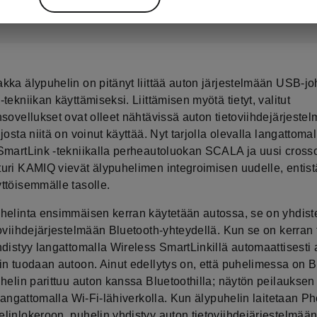
kka älypuhelin on pitänyt liittää auton järjestelmään USB-jo
tekniikan käyttämiseksi. Liittämisen myötä tietyt, valitut
sovellukset ovat olleet nähtävissä auton tietoviihdejärjeste
josta niitä on voinut käyttää. Nyt tarjolla olevalla langattomal
SmartLink -tekniikalla perheautoluokan SCALA ja uusi cross
uri KAMIQ vievät älypuhelimen integroimisen uudelle, entist
ttöisemmälle tasolle.
helinta ensimmäisen kerran käytetään autossa, se on yhdist
oviihdejärjestelmään Bluetooth-yhteydellä. Kun se on kerran 
distyy langattomalla Wireless SmartLinkillä automaattisesti a
in tuodaan autoon. Ainut edellytys on, että puhelimessa on B
helin parittuu auton kanssa Bluetoothilla; näytön peilauksen 
 langattomalla Wi-Fi-lähiverkolla. Kun älypuhelin laitetaan P
linlokeroon, puhelin yhdistyy auton tietoviihdejärjestelmään