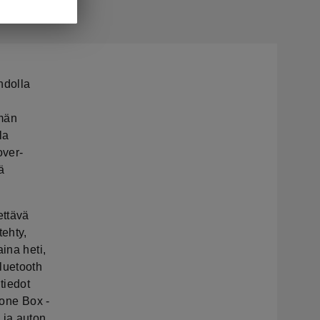
hdolla
lmän
la
over-
ä
ettävä
tehty,
ina heti,
luetooth
tiedot
hone Box -
 ja auton