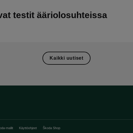
at testit ääriolosuhteissa
Kaikki uutiset
oda-mallit
Käyttöohjeet
Škoda Shop