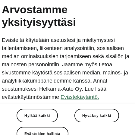
ŠKODA Scalassa ja ŠKO
Arvostamme
Kamiqissa langaton Smar
yksityisyyttäsi
älypuhelimille
Evästeitä käytetään asetustesi ja mieltymystesi
2019-08-28T05:46:53.436+00:00
tallentamiseen, liikenteen analysointiin, sosiaalisen
median ominaisuuksien tarjoamiseen sekä sisällön ja
Scalassa ja Kamiqissa kuljettajan on nyt mahdollista li
mainosten personointiin. Jaamme myös tietoa
infotainment-järjestelmään langattomasti. Ne ovat ka
sivustomme käytöstä sosiaalisen median, mainos- ja
automallia, joissa on uusi langaton Wireless SmartLink 
analytiikkakumppaneidemme kanssa. Annat
Apple CarPlayn ja Android Auton käyttö on entistäkin 
suostumuksesi Helkama-Auto Oy. Lue lisää
Älypuhelimen käyttö autossa tapahtuu kokonaan ilman j
evästekäytännöstämme
Evästekäytäntö.
lisäksi valitaan puhelimen induktiolatauksen mahdollis
matkapuhelinlokero, josta on langaton yhteys auton ul
Hylkää kaikki
Hyväksy kaikki
antenniin.
Evästeiden hallinta