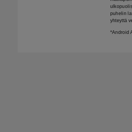
ulkopuoli
puhelin la
yhteyttä 
*Android A