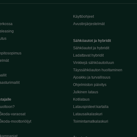
Käyttöohjeet
erkossa
Avustinjärjestelmät
sleasing
utus
Sähköautot ja hybridit
Sähköautot ja hybridit
npitosopimus
Ladattavat hybridit
telmät
Vinkkejä sähköautoiluun
Täyssähköauton huoltaminen
llit
Ajoakku ja turvallisuus
asturimallit
Ohjelmiston päivitys
Julkinen lataus
tajalle
Kotilataus
huoltoon?
Latauspisteet kartalla
 Škoda-varaosat
Latausaikalaskuri
Škoda-moottoriöljyt
Toimintamatkalaskuri
ukampanjat