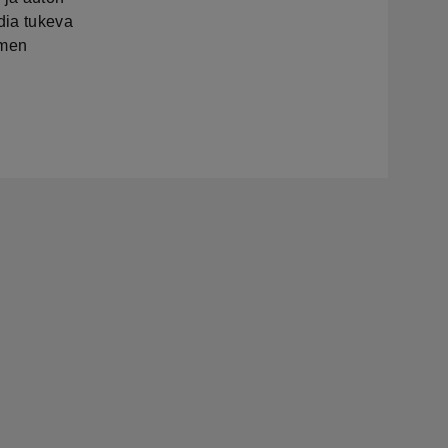
dia tukeva
imen