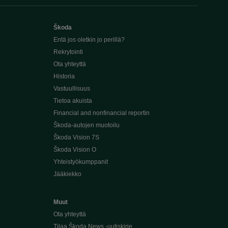
Škoda
Entä jos oletkin jo perillä?
Rekrytointi
Ota yhteyttä
Historia
Vastuullisuus
Tietoa akuista
Financial and nonfinancial reportin
Škoda-autojen muotoilu
Škoda Vision 7S
Škoda Vision O
Yhteistyökumppanit
Jääkiekko
Muut
Ota yhteyttä
Tilaa Škoda News -uutiskirje