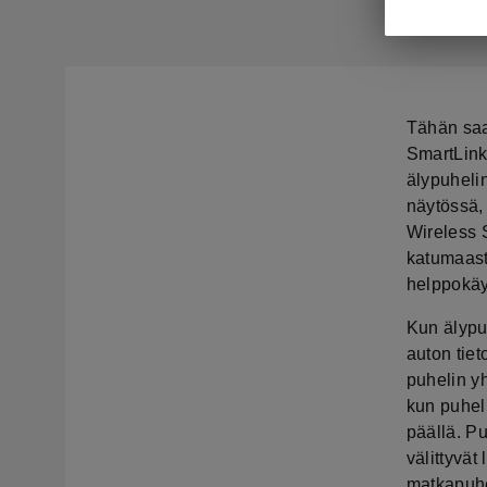
Tähän saa
SmartLink-
älypuhelin
näytössä, 
Wireless 
katumaast
helppokäy
Kun älypu
auton tiet
puhelin yh
kun puhel
päällä. Pu
välittyvät
matkapuhe