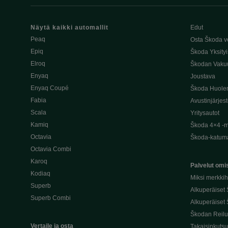
Näytä kaikki automallit
Edut
Peaq
Osta Škoda v
Epiq
Škoda Yksityi
Elroq
Škodan Vaku
Enyaq
Joustava
Enyaq Coupé
Škoda Huole
Fabia
Avustinjärjes
Scala
Yritysautot
Kamiq
Škoda 4×4 -ma
Octavia
Škoda-katuma
Octavia Combi
Karoq
Palvelut omis
Kodiaq
Miksi merkki
Superb
Alkuperäiset
Superb Combi
Alkuperäiset 
Škodan Reilu
Vertaile ja osta
Takaisinkuts