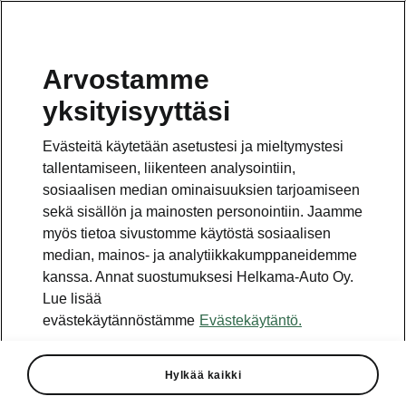
Arvostamme
yksityisyyttäsi
Evästeitä käytetään asetustesi ja mieltymystesi
tallentamiseen, liikenteen analysointiin,
sosiaalisen median ominaisuuksien tarjoamiseen
sekä sisällön ja mainosten personointiin. Jaamme
myös tietoa sivustomme käytöstä sosiaalisen
median, mainos- ja analytiikkakumppaneidemme
kanssa. Annat suostumuksesi Helkama-Auto Oy.
Lue lisää
evästekäytännöstämme
Evästekäytäntö.
ŠKODA KODIAQ SCOUT -
mallin hinnat julkaistu
Hylkää kaikki
2017-10-31T10:48:39.108+00:00