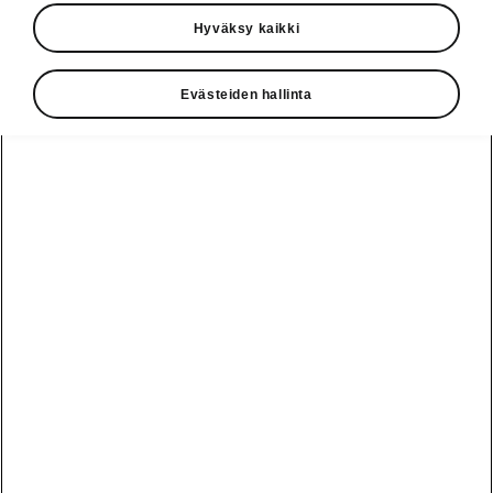
Hyväksy kaikki
ŠKODA KODIAQ SCOUT -mallin hinnat
julkaistu
Evästeiden hallinta
31.10.2017. ŠKODA jatkaa
katumaasturikampanjaansa.
ŠKODA KODIAQ SCOUT -mallin
maastoajo-ominaisuudet tulevat
näyttävästi esiin auton ulkonäössä
ja tekniikassa. Uusi etu- ja
takaspoileri korostavat ŠKODA
KODIAQ SCOUT -mallin voimaa
huokuvaa olemusta. Auto on 9 mm
pidempi perusmalliin verrattuna.
ŠKODA KODIAQ SCOUT -mallin