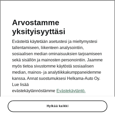
Arvostamme
yksityisyyttäsi
Evästeitä käytetään asetustesi ja mieltymystesi
tallentamiseen, liikenteen analysointiin,
sosiaalisen median ominaisuuksien tarjoamiseen
sekä sisällön ja mainosten personointiin. Jaamme
myös tietoa sivustomme käytöstä sosiaalisen
median, mainos- ja analytiikkakumppaneidemme
kanssa. Annat suostumuksesi Helkama-Auto Oy.
Lue lisää
evästekäytännöstämme
Evästekäytäntö.
ŠKODA KAMIQ-mallille
täydet viisi tähteä Euro
NCAP -törmäystesteissä
Hylkää kaikki