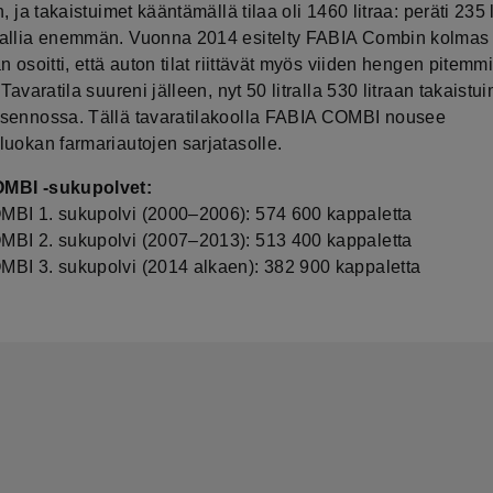
n, ja takaistuimet kääntämällä tilaa oli 1460 litraa: peräti 235 
allia enemmän. Vuonna 2014 esitelty FABIA Combin kolmas 
n osoitti, että auton tilat riittävät myös viiden hengen pitemmi
 Tavaratila suureni jälleen, nyt 50 litralla 530 litraan takaistu
sennossa. Tällä tavaratilakoolla FABIA COMBI nousee
luokan farmariautojen sarjatasolle.
MBI -sukupolvet:
BI 1. sukupolvi (2000‒2006): 574 600 kappaletta
BI 2. sukupolvi (2007‒2013): 513 400 kappaletta
BI 3. sukupolvi (2014 alkaen): 382 900 kappaletta