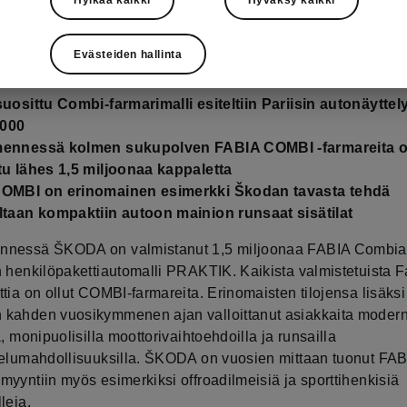
Evästeiden hallinta
suosittu Combi-farmarimalli esiteltiin Pariisin autonäyttel
000
mennessä kolmen sukupolven FABIA COMBI -farmareita 
tu lähes 1,5 miljoonaa kappaletta
COMBI on erinomainen esimerkki Škodan tavasta tehdä
ltaan kompaktiin autoon mainion runsaat sisätilat
nnessä ŠKODA on valmistanut 1,5 miljoonaa FABIA Combi
n henkilöpakettiautomalli PRAKTIK. Kaikista valmistetuista F
tia on ollut COMBI-farmareita. Erinomaisten tilojensa lisäks
kahden vuosikymmenen ajan valloittanut asiakkaita modern
a, monipuolisilla moottorivaihtoehdoilla ja runsailla
telumahdollisuuksilla. ŠKODA on vuosien mittaan tuonut FAB
yyntiin myös esimerkiksi offroadilmeisiä ja sporttihenkisiä
leja.