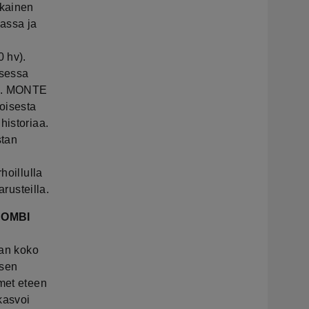
ukainen
massa ja
 hv).
isessa
to. MONTE
oisesta
historiaa.
stan
hoillulla
arusteilla.
 COMBI
lan koko
isen
imet eteen
kasvoi