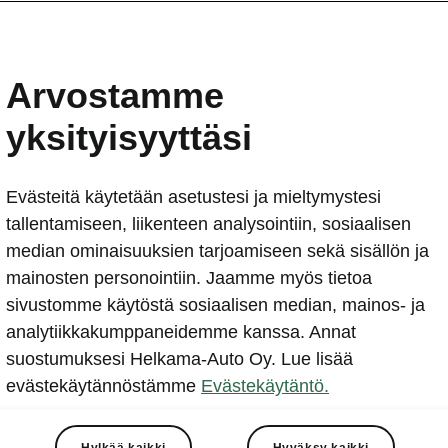
ŠKODA FABIA COMBI 20 
2020-09-22T06:02:44.953+00:00
Arvostamme
ŠKODA FABIA Combi viettää merkkipäiviä: farmarimal
yksityisyyttäsi
menestys sai alkunsa 20 vuotta sitten Pariisin autonäy
sukupolven FABIA COMBI tuotiin markkinoille vuotta 
pystyperäinen FABIA ja äänestettiin kotimaassaan Tšeki
Evästeitä käytetään asetustesi ja mieltymystesi
vuoden autoksi 2001. FABIA COMBI ihastutti vahvoilla o
tallentamiseen, liikenteen analysointiin, sosiaalisen
yksi harvoista pienten perheautojen kokoluokan autoista, 
median ominaisuuksien tarjoamiseen sekä sisällön ja
sekä matkustajille että matkatavaroille. Tavaratilan sai 
mainosten personointiin. Jaamme myös tietoa
1225 litraan autossa, jonka pituus oli vain 4,22 metri
sivustomme käytöstä sosiaalisen median, mainos- ja
sukupolven myötä tilat ovat vielä kasvaneet. Koska suuri
analytiikkakumppaneidemme kanssa. Annat
erinomainen vastine rahalle, FABIA COMBI on jo kah
suostumuksesi Helkama-Auto Oy. Lue lisää
ollut monen perheen autovalinta.
evästekäytännöstämme
Evästekäytäntö.
Hylkää kaikki
Hyväksy kaikki