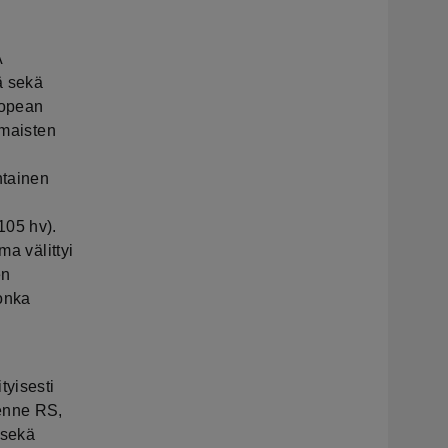
A
ä sekä
hopean
umaisten
htainen
105 hv).
ma välittyi
en
jonka
tyisesti
henne RS,
 sekä