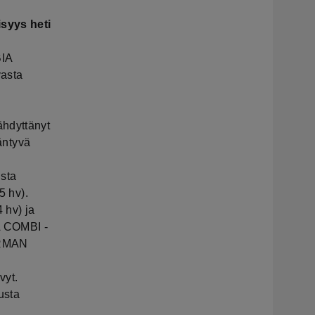
isyys heti
BIA
vasta
ähdyttänyt
ääntyvä
ista
5 hv).
 hv) ja
A COMBI -
ORMAN
vyt.
usta