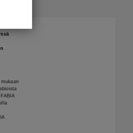
yssä
on
a mukaan
abioista
i FABIA
illa
IA