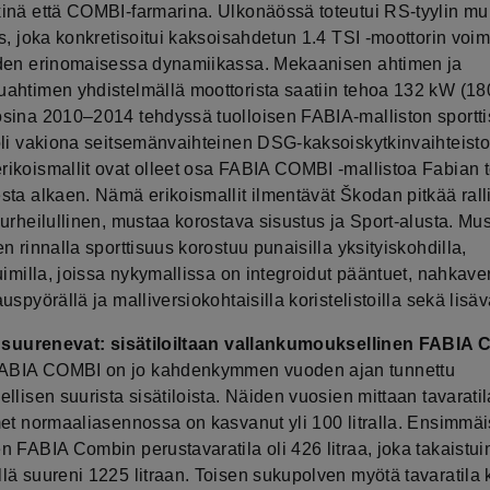
inä että COMBI-farmarina. Ulkonäössä toteutui RS-tyylin m
s, joka konkretisoitui kaksoisahdetun 1.4 TSI -moottorin voi
den erinomaisessa dynamiikassa. Mekaanisen ahtimen ja
ahtimen yhdistelmällä moottorista saatiin tehoa 132 kW (180
sina 2010‒2014 tehdyssä tuolloisen FABIA-malliston sportt
oli vakiona seitsemänvaihteinen DSG-kaksoiskytkinvaihteis
ikoismallit ovat olleet osa FABIA COMBI -mallistoa Fabian t
ta alkaen. Nämä erikoismallit ilmentävät Škodan pitkää ralli
urheilullinen, mustaa korostava sisustus ja Sport-alusta. Mu
n rinnalla sporttisuus korostuu punaisilla yksityiskohdilla,
uimilla, joissa nykymallissa on integroidut pääntuet, nahkaver
uspyörällä ja malliversiokohtaisilla koristelistoilla sekä lisäv
n suurenevat: sisätiloiltaan vallankumouksellinen FABIA
BIA COMBI on jo kahdenkymmen vuoden ajan tunnettu
llisen suurista sisätiloista. Näiden vuosien mittaan tavarati
met normaaliasennossa on kasvanut yli 100 litralla. Ensimmä
n FABIA Combin perustavaratila oli 426 litraa, joka takaistu
lä suureni 1225 litraan. Toisen sukupolven myötä tavaratila 