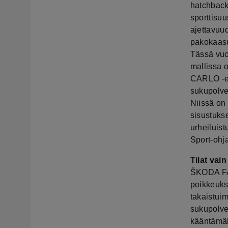
hatchback
sporttisuu
ajettavuu
pakokaasu
Tässä vuo
mallissa 
CARLO -er
sukupolves
Niissä on 
sisustukse
urheiluist
Sport-ohja
Tilat vai
ŠKODA FA
poikkeukse
takaistui
sukupolve
kääntämäl