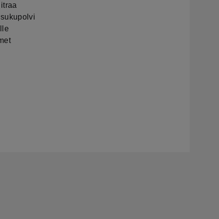
litraa
sukupolvi
lle
imet