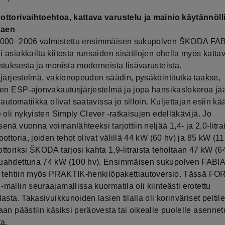
ttorivaihtoehtoa, kattava varustelu ja mainio käytännöll
kaen
2000‒2006 valmistettu ensimmäisen sukupolven ŠKODA FA
asiakkailta kiitosta runsaiden sisätilojen ohella myös katta
stuksesta ja monista moderneista lisävarusteista.
ijärjestelmä, vakionopeuden säädin, pysäköintitutka taakse,
nen ESP-ajonvakautusjärjestelmä ja jopa hansikaslokeroa jä
iautomatiikka olivat saatavissa jo silloin. Kuljettajan esiin k
 oli nykyisten Simply Clever -ratkaisujen edelläkävijä. Jo
nä vuonna voimanlähteeksi tarjottiin neljää 1,4- ja 2,0-litra
ottoria, joiden tehot olivat välillä 44 kW (60 hv) ja 85 kW (11
toriksi ŠKODA tarjosi kahta 1,9-litraista teholtaan 47 kW (64
uahdettuna 74 kW (100 hv). Ensimmäisen sukupolven FABI
a tehtiin myös PRAKTIK-henkilöpakettiautoversio. Tässä F
allin seuraajamallissa kuormatila oli kiinteästi erotettu
asta. Takasivuikkunoiden lasien tilalla oli korinväriset peltile
an päästiin käsiksi peräovesta tai oikealle puolelle asennet
a.