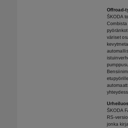
Offroad-
ŠKODA toi
Combista 
pyöränkot
väriset os
kevytmeta
automallis
istuinverho
pumppusuu
Bensiinimo
etupyörill
automaatti
yhteydess
Urheiluo
ŠKODA FAB
RS-versio
jonka kirj