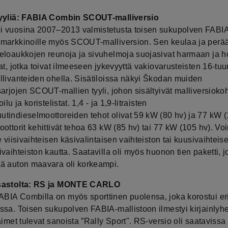
tyyliä: FABIA Combin SCOUT-malliversio
 vuosina 2007‒2013 valmistetusta toisen sukupolven FABI
markkinoille myös SCOUT-malliversion. Sen keulaa ja perä
eloaukkojen reunoja ja sivuhelmoja suojasivat harmaan ja 
at, jotka toivat ilmeeseen jykevyyttä vakiovarusteisten 16-tu
llivanteiden ohella. Sisätiloissa näkyi Škodan muiden
arjojen SCOUT-mallien tyyli, johon sisältyivät malliversioko
ilu ja koristelistat. 1,4 - ja 1,9-litraisten
tindieselmoottoreiden tehot olivat 59 kW (80 hv) ja 77 kW (
ottorit kehittivät tehoa 63 kW (85 hv) tai 77 kW (105 hv). Voi
e viisivaihteisen käsivalintaisen vaihteiston tai kuusivaihteis
vaihteiston kautta. Saatavilla oli myös huonon tien paketti, 
ä auton maavara oli korkeampi.
sastolta: RS ja MONTE CARLO
IA Combilla on myös sporttinen puolensa, joka korostui eri
ssa. Toisen sukupolven FABIA-mallistoon ilmestyi kirjainly
aimet tulevat sanoista ”Rally Sport". RS-versio oli saatavissa