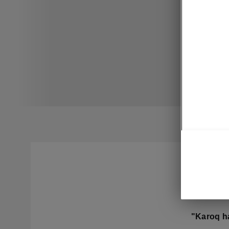
Aut
"Karoq h