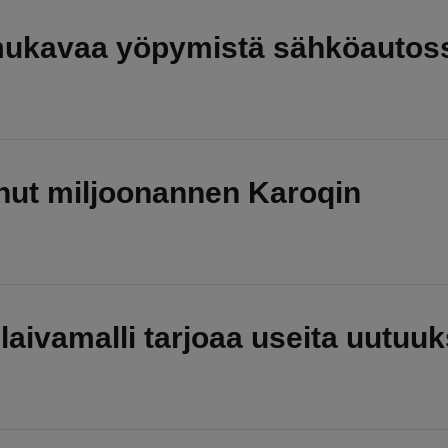
mukavaa yöpymistä sähköautos
nut miljoonannen Karoqin
aivamalli tarjoaa useita uutuuk