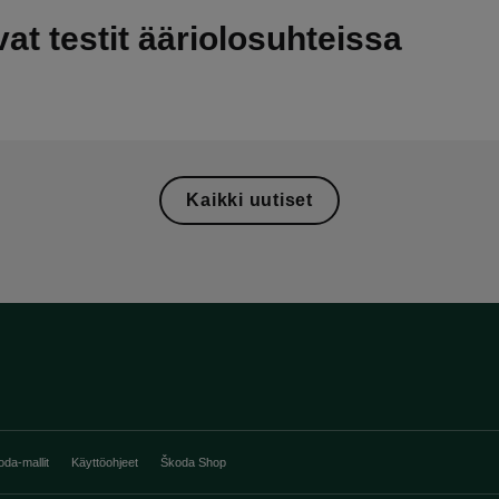
at testit ääriolosuhteissa
Kaikki uutiset
oda-mallit
Käyttöohjeet
Škoda Shop