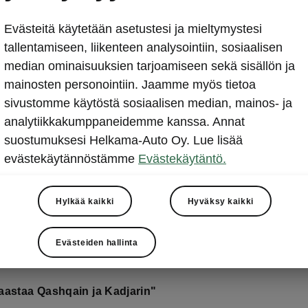
Auto Bild Suomi 10/2018 
Evästeitä käytetään asetustesi ja mieltymystesi
vertailu: 4-vetoiset suosik
tallentamiseen, liikenteen analysointiin, sosiaalisen
median ominaisuuksien tarjoamiseen sekä sisällön ja
2018-08-10T13:16:05.778+00:00
mainosten personointiin. Jaamme myös tietoa
sivustomme käytöstä sosiaalisen median, mainos- ja
Auto Bild Suomi 10/2018 Vertailu: kolme kompaktia nel
analytiikkakumppaneidemme kanssa. Annat
suostumuksesi Helkama-Auto Oy. Lue lisää
evästekäytännöstämme
Evästekäytäntö.
Hylkää kaikki
Hyväksy kaikki
o Bild Suomi 10/2018
Evästeiden hallinta
aastaa Qashqain ja Kadjarin"