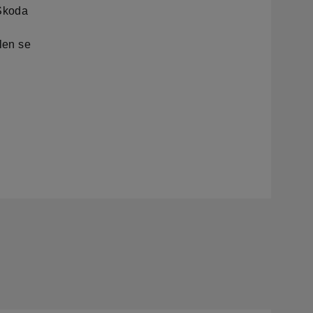
 Škoda
n
llen se