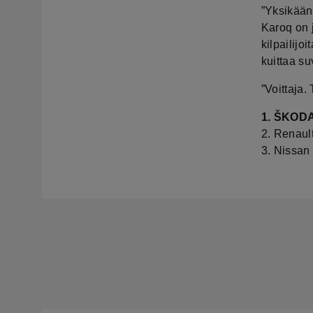
”Yksikään
Karoq on j
kilpailijo
kuittaa su
”Voittaja.
1. ŠKODA
2. Renaul
3. Nissan