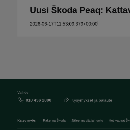
Uusi Škoda Peaq: Kattav
2026-06-17T11:53:09.379+00:00
Vaihde
010 436 2000
Kysymykset ja palaute
Katso myös
Rakenna Škoda
Jälleenmyyjät ja huolto
Heti vapaat Šk