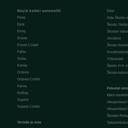
Näytä kaikki automallit
Edut
Peaq
Osta Škoda v
Epiq
Škoda Yksityi
Elroq
Škodan Vaku
Enyaq
Joustava
Enyaq Coupé
Škoda Huole
Fabia
Avustinjärjes
Scala
Yritysautot
Kamiq
Škoda 4×4 -ma
Octavia
Škoda-katuma
Octavia Combi
Karoq
Palvelut omis
Kodiaq
Miksi merkki
Superb
Alkuperäiset
Superb Combi
Alkuperäiset 
Škodan Reilu
Vertaile ja osta
Takaisinkuts