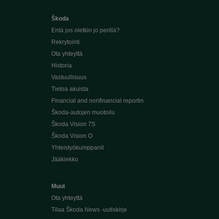
Škoda
Entä jos oletkin jo perillä?
Rekrytointi
Ota yhteyttä
Historia
Vastuullisuus
Tietoa akuista
Financial and nonfinancial reportin
Škoda-autojen muotoilu
Škoda Vision 7S
Škoda Vision O
Yhteistyökumppanit
Jääkiekko
Muut
Ota yhteyttä
Tilaa Škoda News -uutiskirje