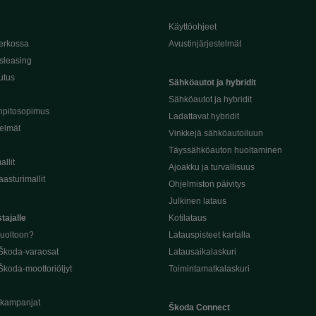
Käyttöohjeet
erkossa
Avustinjärjestelmät
sleasing
utus
Sähköautot ja hybridit
Sähköautot ja hybridit
npitosopimus
Ladattavat hybridit
telmät
Vinkkejä sähköautoiluun
Täyssähköauton huoltaminen
llit
Ajoakku ja turvallisuus
asturimallit
Ohjelmiston päivitys
Julkinen lataus
tajalle
Kotilataus
huoltoon?
Latauspisteet kartalla
 Škoda-varaosat
Latausaikalaskuri
Škoda-moottoriöljyt
Toimintamatkalaskuri
ukampanjat
Škoda Connect