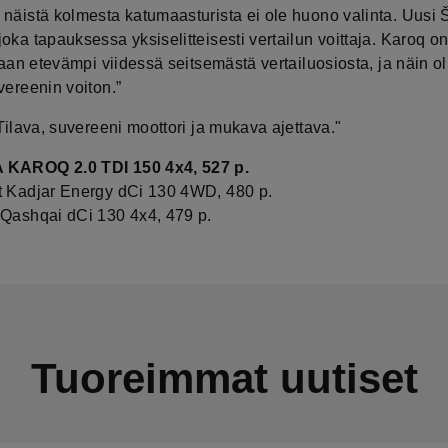
 näistä kolmesta katumaasturista ei ole huono valinta. Uusi
oka tapauksessa yksiselitteisesti vertailun voittaja. Karoq o
itaan etevämpi viidessä seitsemästä vertailuosiosta, ja näin o
vereenin voiton.”
 Tilava, suvereeni moottori ja mukava ajettava."
 KAROQ 2.0 TDI 150 4x4, 527 p.
t Kadjar Energy dCi 130 4WD, 480 p.
 Qashqai dCi 130 4x4, 479 p.
Tuoreimmat uutiset