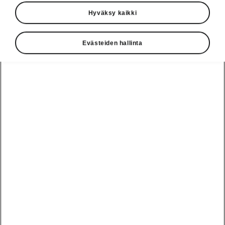
Hyväksy kaikki
Evästeiden hallinta
Octavia
Combi Sportline
Hienostuneen dynaaminen
Rakenna oma
Varaa koeajo
1
46 126,42
€
Alkaen
Hinnasto