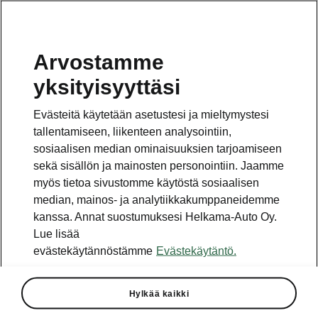
Arvostamme
yksityisyyttäsi
Evästeitä käytetään asetustesi ja mieltymystesi
tallentamiseen, liikenteen analysointiin,
sosiaalisen median ominaisuuksien tarjoamiseen
sekä sisällön ja mainosten personointiin. Jaamme
myös tietoa sivustomme käytöstä sosiaalisen
median, mainos- ja analytiikkakumppaneidemme
kanssa. Annat suostumuksesi Helkama-Auto Oy.
Lue lisää
evästekäytännöstämme
Evästekäytäntö.
Octavia Combi on
perheautojen ykkönen
Hylkää kaikki
2025-12-01T12:02:34.914+00:00