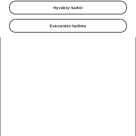
Hyväksy kaikki
Škoda Octavia Combi saavutti voiton Tekniikan
Maailman tuoreessa Perheautot-vertailussa.
Lue lisää ja tutustu vertailuun. Kyllä kansa
Evästeiden hallinta
tietää!
Lue lisää Škoda Magazinesta
Vaihde
010 436 2000
Kysymykset ja palaute