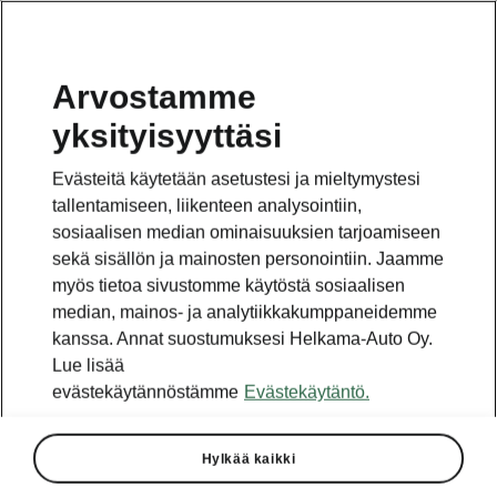
Arvostamme
yksityisyyttäsi
Tämä sivu on pääsivun alasivu. Napsauta painiketta
päästäksesi takaisin pääsivulle.
Evästeitä käytetään asetustesi ja mieltymystesi
tallentamiseen, liikenteen analysointiin,
Takaisin pääsivulle
sosiaalisen median ominaisuuksien tarjoamiseen
sekä sisällön ja mainosten personointiin. Jaamme
myös tietoa sivustomme käytöstä sosiaalisen
median, mainos- ja analytiikkakumppaneidemme
kanssa. Annat suostumuksesi Helkama-Auto Oy.
Lue lisää
evästekäytännöstämme
Evästekäytäntö.
Hylkää kaikki