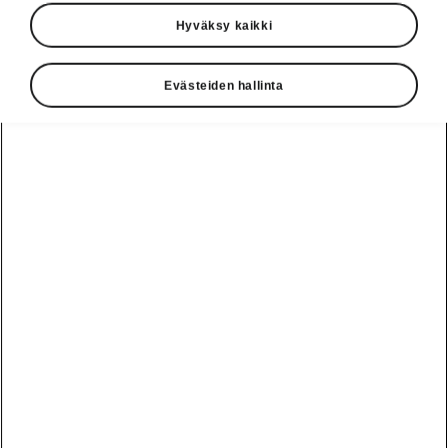
Hyväksy kaikki
Evästeiden hallinta
Škoda Kamiqin sisätilat
Muoto seuraa funktiota
Kamiqin modernit sisätilat henkivät auton
ulkopuolen muotoilua. Väljiä sisätiloja hallitsee
kojelauta, jossa on pehmustetut pinnat ja Hot
Stamping -tehostelista, ja johon vapaasti