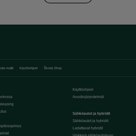
oda-mallit
Käyttöohjeet
Škoda Shop
Käyttöohjeet
erkossa
Avustinjärjestelmät
sleasing
utus
Sähköautot ja hybridit
Sähköautot ja hybridit
npitosopimus
Ladattavat hybridit
telmät
Vinkkejä sähköautoiluun