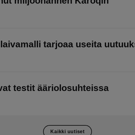
nut miljoonannen Karoqin
aivamalli tarjoaa useita uutuuk
at testit ääriolosuhteissa
Kaikki uutiset