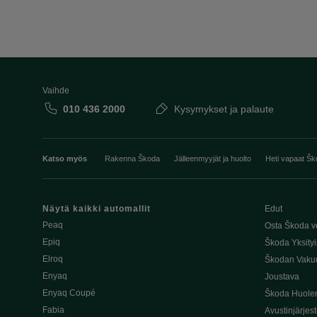
Vaihde
010 436 2000
Kysymykset ja palaute
Katso myös
Rakenna Škoda
Jälleenmyyjät ja huolto
Heti vapaat Šk
Näytä kaikki automallit
Edut
Peaq
Osta Škoda v
Epiq
Škoda Yksityi
Elroq
Škodan Vaku
Enyaq
Joustava
Enyaq Coupé
Škoda Huole
Fabia
Avustinjärjes