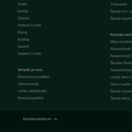
Scala
Yritysautot
Kamiq
Škoda 4×4 -ma
Octavia
Škoda-katuma
Octavia Combi
Karoq
Palvelut omis
Kodiaq
Miksi merkki
Superb
Alkuperäiset
Superb Combi
Alkuperäiset 
Škodan Reilu
Vertaile ja osta
Takaisinkuts
Hinnastot ja esitteet
Löydä lähin h
Varaa koeajo
Varaa huolto
Loisto-vaihtoautot
Škoda huolen
Romutuspalkkio
Škoda-takuu
Huomautukset