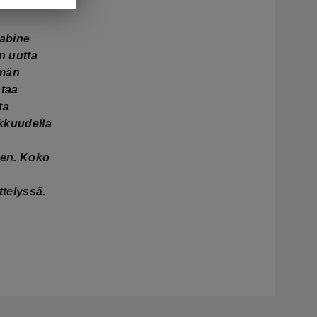
Sabine
n uutta
ämän
ntaa
ta
rkkuudella
een. Koko
ttelyssä.