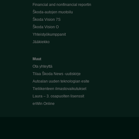
Financial and nonfinancial reportin
Škoda-autojen muotoilu
Škoda Vision 7S
Škoda Vision O
Yhteistyökumppanit
Jääkiekko
Muut
Ota yhteyttä
Tilaa Škoda News -uutiskirje
Autoalan uuden teknologian esite
Tieliikenteen ilmastovaikutukset
Laura – 3. osapuolten lisenssit
erWin Online