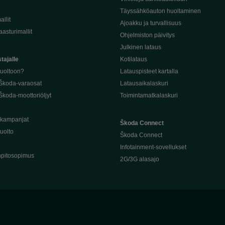
Täyssähköauton huoltaminen
llit
Ajoakku ja turvallisuus
asturimallit
Ohjelmiston päivitys
Julkinen lataus
tajalle
Kotilataus
huoltoon?
Latauspisteet kartalla
 Škoda-varaosat
Latausaikalaskuri
Škoda-moottoriöljyt
Toimintamatkalaskuri
ukampanjat
Škoda Connect
uolto
Škoda Connect
Infotainment-sovellukset
pitosopimus
2G/3G alasajo