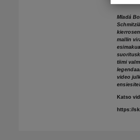
Pariisin 
Mladá Bol
Schmitziä
kierrose
mallin vi
esimakua
suoritusk
tiimi val
legendaar
video ju
ensiesite
Katso vid
https://s