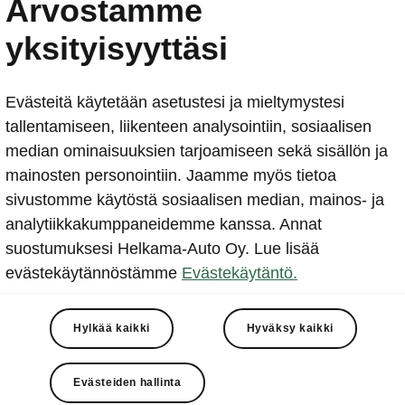
Arvostamme
ŠKODA vei KODIAQ RS -m
yksityisyyttäsi
"vihreään helvettiin"
2018-05-16T11:18:16.89+00:00
Evästeitä käytetään asetustesi ja mieltymystesi
tallentamiseen, liikenteen analysointiin, sosiaalisen
Video: Škoda vei KODIAQ RS -mallin "vihreään helvetti
median ominaisuuksien tarjoamiseen sekä sisällön ja
mainosten personointiin. Jaamme myös tietoa
sivustomme käytöstä sosiaalisen median, mainos- ja
analytiikkakumppaneidemme kanssa. Annat
suostumuksesi Helkama-Auto Oy. Lue lisää
evästekäytännöstämme
Evästekäytäntö.
ljettaja Sabine Schmitz valloitaa Nürburgringin Nordschle
la katumaasturilla
Hylkää kaikki
Hyväksy kaikki
kä video sensaatiomaisesta Nordschleife-ennätyskierrok
an torstaina 14. kesäkuuta
Evästeiden hallinta
-malliston uusi huippumalli ŠKODA KODIAQ RS julkisteta