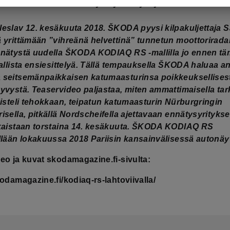
kansainvälisessä autonäyttelyssä syksyllä 2018
eslav 12. kesäkuuta 2018. ŠKODA pyysi kilpakuljettaja 
 yrittämään ”vihreänä helvettinä” tunnetun moottorirada
nnätystä uudella ŠKODA KODIAQ RS -mallilla jo ennen t
rallista ensiesittelyä. Tällä tempauksella ŠKODA haluaa a
 seitsemänpaikkaisen katumaasturinsa poikkeuksellises
yvystä. Teaservideo paljastaa, miten ammattimaisella ta
misteli tehokkaan, teipatun katumaasturin Nürburgringin
isella, pitkällä Nordscheifella ajettavaan ennätysyrityks
lkaistaan torstaina 14. kesäkuuta. ŠKODA KODIAQ RS
llään lokakuussa 2018 Pariisin kansainvälisessä autonäy
eo ja kuvat skodamagazine.fi-sivulta:
kodamagazine.fi/kodiaq-rs-lahtoviivalla/