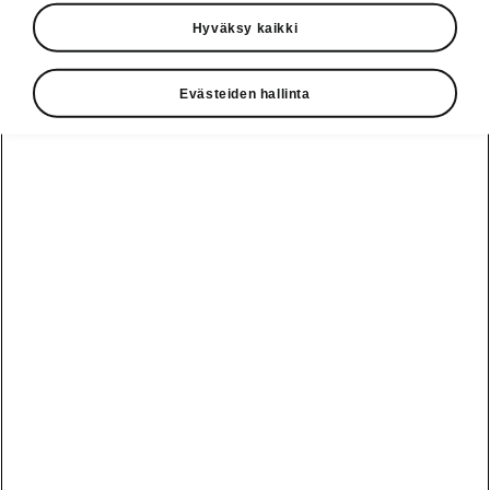
Hyväksy kaikki
Mladá Boleslav 19. lokakuuta 2021.
Johtavien autolehtien toimittajista koostuva,
Euroopan 32 maata edustava raati on
Evästeiden hallinta
valinnut Fabian yhdeksi "Euroopan paras
auto-ostos 2022" -sarjan kuudesta
finalistista.
Jo vuodesta 2001 järjestetyn
AUTOBEST-palkintokisan raati
kokoontuu tänä vuonna Itävallan
Teesdorfin ajotekniikkakeskukseen
24. ja 25. marraskuuta koeajamaan
kaikki finalistit, ja voittaja julkistetaan
joulukuun puolivälissä. Vuonna 2002