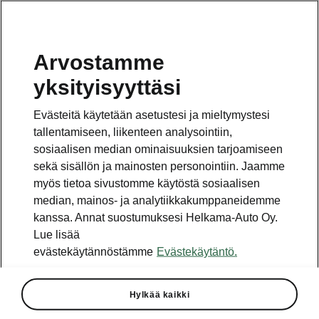
Arvostamme
yksityisyyttäsi
Evästeitä käytetään asetustesi ja mieltymystesi
tallentamiseen, liikenteen analysointiin,
sosiaalisen median ominaisuuksien tarjoamiseen
sekä sisällön ja mainosten personointiin. Jaamme
myös tietoa sivustomme käytöstä sosiaalisen
median, mainos- ja analytiikkakumppaneidemme
kanssa. Annat suostumuksesi Helkama-Auto Oy.
Lue lisää
evästekäytännöstämme
Evästekäytäntö.
ŠKODA FABIA Euroopan
AUTOBEST -finalisti
Hylkää kaikki
2021-10-19T07:21:57.89+00:00