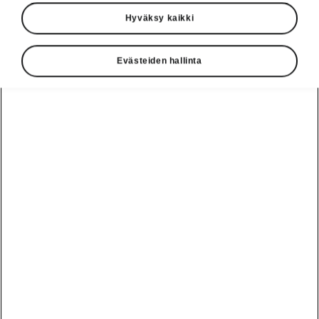
ensimmäisen täyssähkö-katumaasturimallinsa.
Hyväksy kaikki
ENYAQ iV merkitsee Škodalle uuden
aikakauden alkua, ja myös muotoilussa
Evästeiden hallinta
ŠKODA ottaa tämän automallin myötä uuden
suunnan.
ŠKODA ENYAQ iV:n
ensiesittely Prahassa
1. syyskuuta
Siluettikuva antaa
esimakua Škodan
uudesta täyssähkö-
katumaasturista