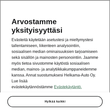
Arvostamme
yksityisyyttäsi
Evästeitä käytetään asetustesi ja mieltymystesi
tallentamiseen, liikenteen analysointiin,
sosiaalisen median ominaisuuksien tarjoamiseen
sekä sisällön ja mainosten personointiin. Jaamme
myös tietoa sivustomme käytöstä sosiaalisen
median, mainos- ja analytiikkakumppaneidemme
kanssa. Annat suostumuksesi Helkama-Auto Oy.
Lue lisää
evästekäytännöstämme
Evästekäytäntö.
ŠKODA ENYAQ
2020-08-13T06:39:37.027+00:00
Hylkää kaikki
ŠKODA julkistaa Prahassa 1. syyskuuta 2020