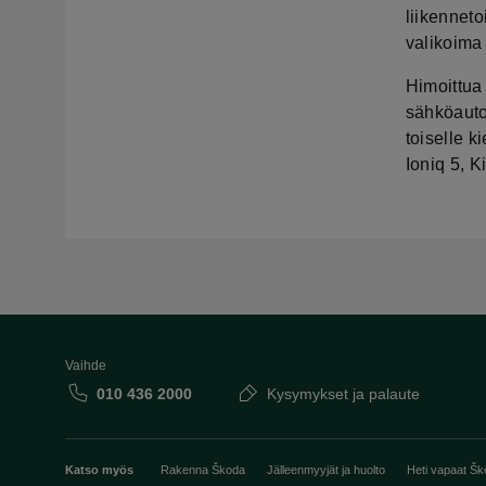
liikennet
valikoima 
Himoittua 
sähköautoj
toiselle k
Ioniq 5, 
Vaihde
010 436 2000
Kysymykset ja palaute
Katso myös
Rakenna Škoda
Jälleenmyyjät ja huolto
Heti vapaat Šk