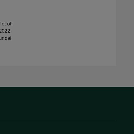
n
let oli
 2022
yundai