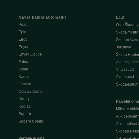
Näytä kaikki automallit
Edut
Peaq
Osta Škoda v
Epiq
Škoda Yksityi
Elroq
Škodan Vaku
Enyaq
Joustava
Enyaq Coupé
Škoda Huole
Fabia
Avustinjärjes
Scala
Yritysautot
Kamiq
Škoda 4×4 -ma
Octavia
Škoda-katuma
Octavia Combi
Karoq
Palvelut omis
Kodiaq
Miksi merkki
Superb
Alkuperäiset
Superb Combi
Alkuperäiset 
Škodan Reilu
Vertaile ja osta
Takaisinkuts