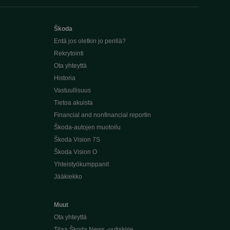
Škoda
Entä jos oletkin jo perillä?
Rekrytointi
Ota yhteyttä
Historia
Vastuullisuus
Tietoa akuista
Financial and nonfinancial reportin
Škoda-autojen muotoilu
Škoda Vision 7S
Škoda Vision O
Yhteistyökumppanit
Jääkiekko
Muut
Ota yhteyttä
Tilaa Škoda News -uutiskirje