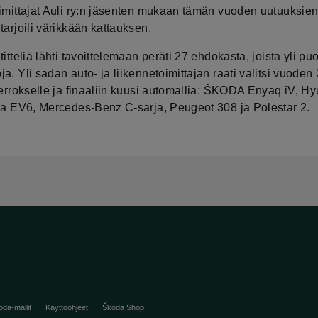
oimittajat Auli ry:n jäsenten mukaan tämän vuoden uutuuksie
tarjoili värikkään kattauksen.
titteliä lähti tavoittelemaan peräti 27 ehdokasta, joista yli puo
a. Yli sadan auto- ja liikennetoimittajan raati valitsi vuoden
ierrokselle ja finaaliin kuusi automallia: ŠKODA Enyaq iV, H
Kia EV6, Mercedes-Benz C-sarja, Peugeot 308 ja Polestar 2.
oda-mallit
Käyttöohjeet
Škoda Shop