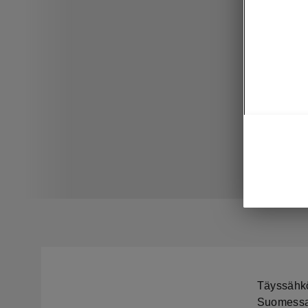
Täyssähkö
Suomessa 