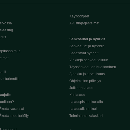
Käyttöohjeet
erkossa
Avustinjärjestelmät
sleasing
utus
Sähköautot ja hybridit
Sähköautot ja hybridit
npitosopimus
Ladattavat hybridit
telmät
Vinkkejä sähköautoiluun
Täyssähköauton huoltaminen
llit
Ajoakku ja turvallisuus
asturimallit
Ohjelmiston päivitys
Julkinen lataus
tajalle
Kotilataus
huoltoon?
Latauspisteet kartalla
 Škoda-varaosat
Latausaikalaskuri
Škoda-moottoriöljyt
Toimintamatkalaskuri
ukampanjat