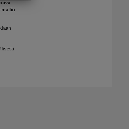
toava
-mallin
adaan
lisesti