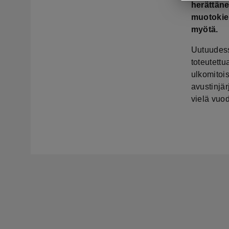
herättän
muotokie
myötä.
Uutuudess
toteutett
ulkomitois
avustinjär
vielä vuo