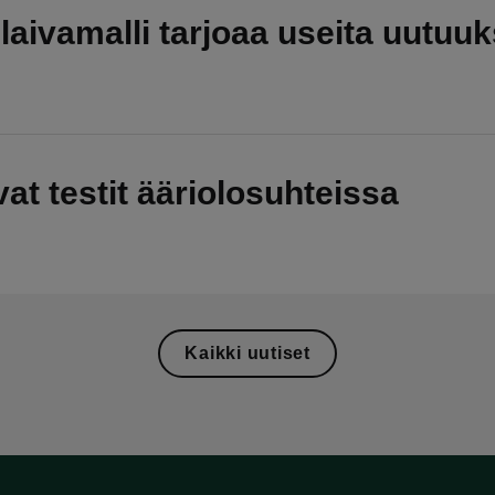
aivamalli tarjoaa useita uutuuk
at testit ääriolosuhteissa
Kaikki uutiset