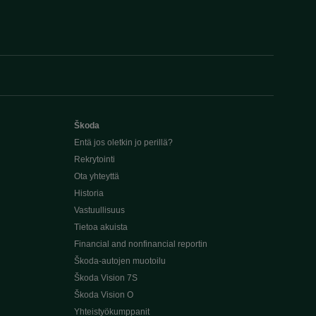
Škoda
Entä jos oletkin jo perillä?
Rekrytointi
Ota yhteyttä
Historia
Vastuullisuus
Tietoa akuista
Financial and nonfinancial reportin
Škoda-autojen muotoilu
Škoda Vision 7S
Škoda Vision O
Yhteistyökumppanit