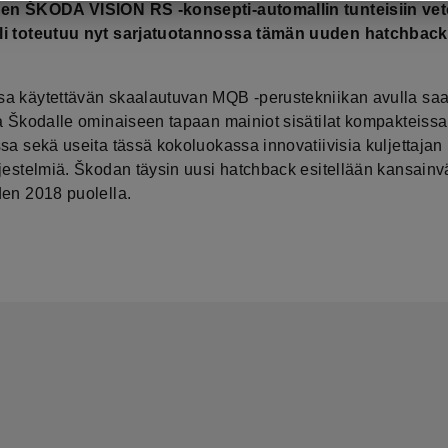
een ŠKODA VISION RS -konsepti-automallin tunteisiin ve
li toteutuu nyt sarjatuotannossa tämän uuden hatchback
a käytettävän skaalautuvan MQB -perustekniikan avulla sa
ua Škodalle ominaiseen tapaan mainiot sisätilat kompakteissa
sa sekä useita tässä kokoluokassa innovatiivisia kuljettajan
jestelmiä. Škodan täysin uusi hatchback esitellään kansainvä
den 2018 puolella.