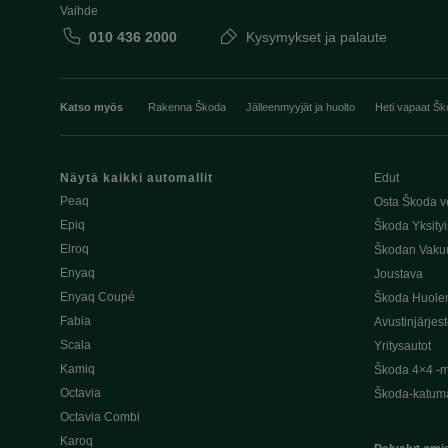
Vaihde
010 436 2000
Kysymykset ja palaute
Katso myös
Rakenna Škoda
Jälleenmyyjät ja huolto
Heti vapaat Šk
Näytä kaikki automallit
Edut
Peaq
Osta Škoda v
Epiq
Škoda Yksityi
Elroq
Škodan Vaku
Enyaq
Joustava
Enyaq Coupé
Škoda Huole
Fabia
Avustinjärjes
Scala
Yritysautot
Kamiq
Škoda 4×4 -ma
Octavia
Škoda-katuma
Octavia Combi
Karoq