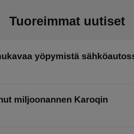
Tuoreimmat uutiset
mukavaa yöpymistä sähköautos
nut miljoonannen Karoqin