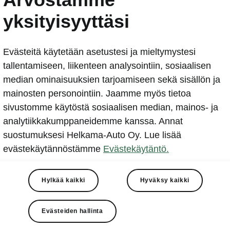
Ensimmäinen kuva Škoda
yksityisyyttäsi
perheautokokoluokan aut
Evästeitä käytetään asetustesi ja mieltymystesi
2018-10-09T06:17:58.337+00:00
tallentamiseen, liikenteen analysointiin, sosiaalisen
median ominaisuuksien tarjoamiseen sekä sisällön ja
ŠKODA julkaisee silhuettikuvan, joka paljastaa suositt
mainosten personointiin. Jaamme myös tietoa
perheautokokoluokkaan sijoittuvan uuden automallin ul
sivustomme käytöstä sosiaalisen median, mainos- ja
analytiikkakumppaneidemme kanssa. Annat
suostumuksesi Helkama-Auto Oy. Lue lisää
evästekäytännöstämme
Evästekäytäntö.
Hylkää kaikki
Hyväksy kaikki
kaisee silhuettikuvan, joka paljastaa suosittuun
kokoluokkaan sijoittuvan uuden automallin ulkonäön pää
a ensivaikutelman viisiovisen auton edukseen erottuvas
Evästeiden hallinta
sta muotoilusta. Hiljattain Pariisin autonäyttelyssä huo