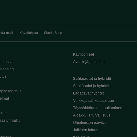
oda-mallit
Käyttöohjeet
Škoda Shop
Käyttöohjeet
erkossa
Avustinjärjestelmät
sleasing
utus
Sähköautot ja hybridit
Sähköautot ja hybridit
npitosopimus
Ladattavat hybridit
telmät
Vinkkejä sähköautoiluun
Täyssähköauton huoltaminen
llit
Ajoakku ja turvallisuus
asturimallit
Ohjelmiston päivitys
Julkinen lataus