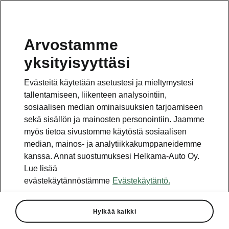
Arvostamme
yksityisyyttäsi
Evästeitä käytetään asetustesi ja mieltymystesi
tallentamiseen, liikenteen analysointiin,
sosiaalisen median ominaisuuksien tarjoamiseen
sekä sisällön ja mainosten personointiin. Jaamme
myös tietoa sivustomme käytöstä sosiaalisen
median, mainos- ja analytiikkakumppaneidemme
kanssa. Annat suostumuksesi Helkama-Auto Oy.
Lue lisää
evästekäytännöstämme
Evästekäytäntö.
COMPANYBEST 2020 -
palkinto ŠKODA AUTOLLE
Hylkää kaikki
2021-10-04T12:18:03.533+00:00