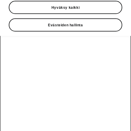
Hyväksy kaikki
Euroopan suurin puolueeton autotoimittajien
raati AUTOBEST on myöntänyt
COMPANYBEST 2020 -palkinnon ŠKODA
Evästeiden hallinta
AUTOLLE. Kansainvälisiä autotoimittajia 32
maasta edustava raati myönsi tämän palkinnon
Škodan vahvasta kehityksestä kansainvälisillä
markkinoilla sekä innovatiivisten ratkaisujen
toteuttamisesta tuotannossaan.
Škodan Kvasinyn tehtaallaan
toteuttaman dProduction-
digitalisaatioprojektin ohella raati
ylisti MQB- ja MEB-perustekniikan
automallien rinnakkaista