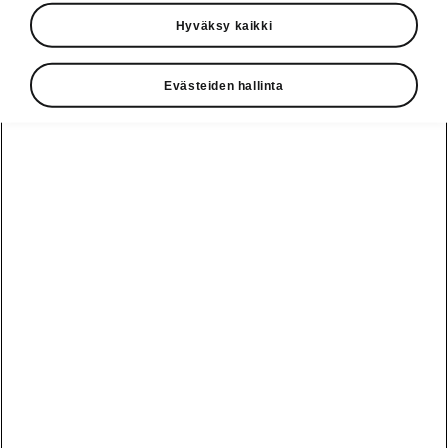
Hyväksy kaikki
Evästeiden hallinta
Työntekijöiden terveys on meille
ensiarvoisen tärkeää. Huolehdimme paitsi
heidän fyysisestä myös henkisestä
kunnostaan. Henkisen hyvinvoinnin Soul
Matters -projekti keskittyy mielenterveyden
edistämiseen ja stressin ehkäisyyn Škoda
Autossa.