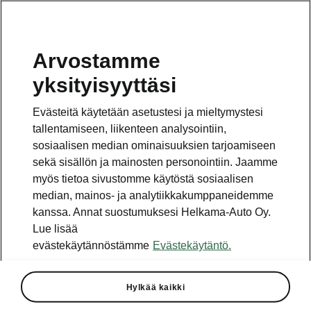
Arvostamme
yksityisyyttäsi
Tämä sivu on pääsivun alasivu. Napsauta painiketta
päästäksesi takaisin pääsivulle.
Evästeitä käytetään asetustesi ja mieltymystesi
tallentamiseen, liikenteen analysointiin,
Takaisin pääsivulle
sosiaalisen median ominaisuuksien tarjoamiseen
sekä sisällön ja mainosten personointiin. Jaamme
myös tietoa sivustomme käytöstä sosiaalisen
median, mainos- ja analytiikkakumppaneidemme
kanssa. Annat suostumuksesi Helkama-Auto Oy.
Lue lisää
evästekäytännöstämme
Evästekäytäntö.
Hyvinvointi
Hylkää kaikki
Soul Matters