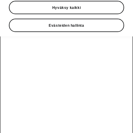
Hyväksy kaikki
Evästeiden hallinta
Škoda Auton ergonomiaosasto tekee tiivistä
yhteistyötä teknisen tuotekehityksen kanssa
tuotteen optimoimiseksi. Tavoitteena on
uusien tuotteiden jatkuva parantaminen nyt
valmistettavista malleista saatujen tietojen ja
kokemusten pohjalta. Yhteistyötä tehdään
varhaisessa vaiheessa eli jo suunnittelun
alussa.