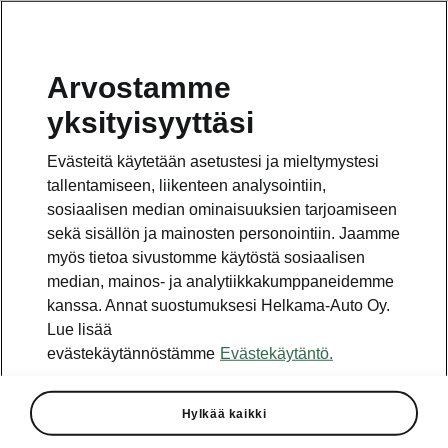
Arvostamme
yksityisyyttäsi
Tämä sivu on pääsivun alasivu. Napsauta painiketta
päästäksesi takaisin pääsivulle.
Evästeitä käytetään asetustesi ja mieltymystesi
tallentamiseen, liikenteen analysointiin,
Takaisin pääsivulle
sosiaalisen median ominaisuuksien tarjoamiseen
sekä sisällön ja mainosten personointiin. Jaamme
myös tietoa sivustomme käytöstä sosiaalisen
median, mainos- ja analytiikkakumppaneidemme
kanssa. Annat suostumuksesi Helkama-Auto Oy.
Lue lisää
evästekäytännöstämme
Evästekäytäntö.
Hyvinvointi
Hylkää kaikki
Ergonomia