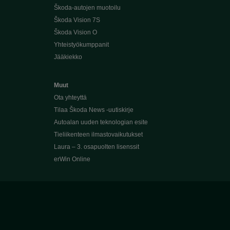
Škoda-autojen muotoilu
Škoda Vision 7S
Škoda Vision O
Yhteistyökumppanit
Jääkiekko
Muut
Ota yhteyttä
Tilaa Škoda News -uutiskirje
Autoalan uuden teknologian esite
Tieliikenteen ilmastovaikutukset
Laura – 3. osapuolten lisenssit
erWin Online