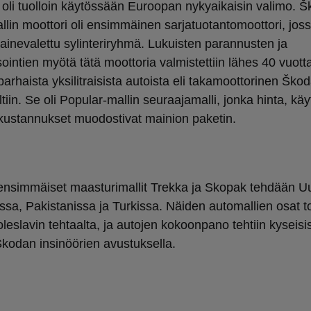
 oli tuolloin käytössään Euroopan nykyaikaisin valimo. 
lin moottori oli ensimmäinen sarjatuotantomoottori, joss
painevalettu sylinteriryhmä. Lukuisten parannusten ja
intien myötä tätä moottoria valmistettiin lähes 40 vuotta
arhaista yksilitraisista autoista eli takamoottorinen Ško
tiin. Se oli Popular-mallin seuraajamalli, jonka hinta, kä
ökustannukset muodostivat mainion paketin.
nsimmäiset maasturimallit Trekka ja Skopak tehdään U
sa, Pakistanissa ja Turkissa. Näiden automallien osat toi
leslavin tehtaalta, ja autojen kokoonpano tehtiin kyseisi
kodan insinöörien avustuksella.