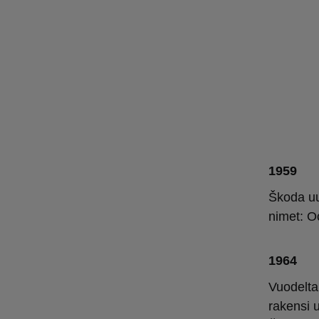
1959
Škoda uud
nimet: Oc
1964
Vuodelta
rakensi 