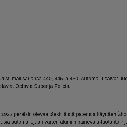
isti mallisarjansa 440, 445 ja 450. Automallit saivat uu
tavia, Octavia Super ja Felicia.
 1922 peräisin olevaa tšekkiläistä patenttia käyttäen Šk
uusia automallejaan varten alumiinipainevalu-tuotantolinj