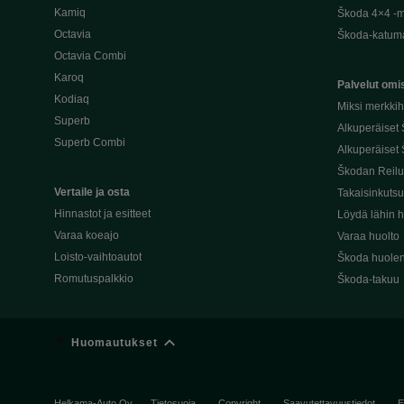
Kamiq
Škoda 4×4 -ma
Octavia
Škoda-katuma
Octavia Combi
Karoq
Palvelut omis
Kodiaq
Miksi merkki
Superb
Alkuperäiset
Superb Combi
Alkuperäiset 
Škodan Reilu
Vertaile ja osta
Takaisinkuts
Hinnastot ja esitteet
Löydä lähin h
Varaa koeajo
Varaa huolto
Loisto-vaihtoautot
Škoda huolen
Romutuspalkkio
Škoda-takuu
Huomautukset
Helkama-Auto Oy
Tietosuoja
Copyright
Saavutettavuustiedot
E