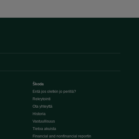
Škoda
Entä jos oletkin jo perillä?
Rekrytointi
Ota yhteyttä
Historia
Vastuullisuus
Tietoa akuista
Financial and nonfinancial reportin