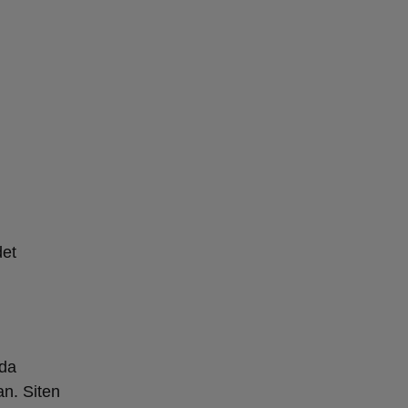
det
oda
an. Siten