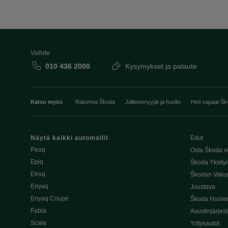
Vaihde
010 436 2000
Kysymykset ja palaute
Katso myös
Rakenna Škoda
Jälleenmyyjät ja huolto
Heti vapaat Šk
Näytä kaikki automallit
Edut
Peaq
Osta Škoda v
Epiq
Škoda Yksityi
Elroq
Škodan Vaku
Enyaq
Joustava
Enyaq Coupé
Škoda Huole
Fabia
Avustinjärjes
Scala
Yritysautot