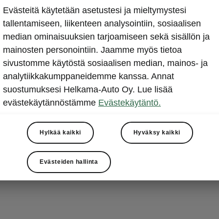
Evästeitä käytetään asetustesi ja mieltymystesi
n historia
tallentamiseen, liikenteen analysointiin, sosiaalisen
6 - 1965
median ominaisuuksien tarjoamiseen sekä sisällön ja
mainosten personointiin. Jaamme myös tietoa
sivustomme käytöstä sosiaalisen median, mainos- ja
un automalleihin lukeutui Škoda Felicia, jonka kysyntä ol
analytiikkakumppaneidemme kanssa. Annat
vasti tuotantokapasiteettia suurempi. Tehdaslaitosten
suostumuksesi Helkama-Auto Oy. Lue lisää
tainen nykyaikaistaminen käynnistettiin 1960-luvun alussa
evästekäytännöstämme
Evästekäytäntö.
964 tehtaan tuotantolinjoilta valmistui ensimmäinen täys
n uusi Škoda 1000 MB.
Hylkää kaikki
Hyväksy kaikki
Evästeiden hallinta