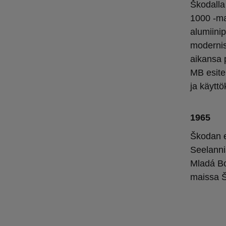
Škodalla
1000 -mal
alumiini
moderniso
aikansa p
MB esitel
ja käytt
1965
Škodan e
Seelannis
Mladá Bo
maissa Š