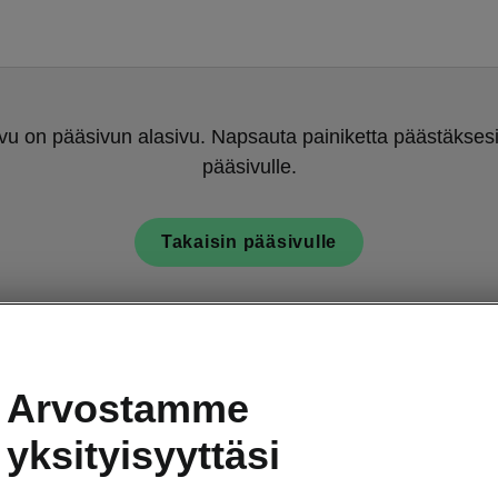
u on pääsivun alasivu. Napsauta painiketta päästäksesi
pääsivulle.
Takaisin pääsivulle
Arvostamme
yksityisyyttäsi