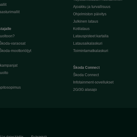
llit
Ajoakku ja turvallisuus
asturimallit
Ohjelmiston päivitys
Julkinen lataus
tajalle
Kotilataus
huoltoon?
Latauspisteet kartalla
 Škoda-varaosat
Latausaikalaskuri
Škoda-moottoriöljyt
Toimintamatkalaskuri
ukampanjat
Škoda Connect
uolto
Škoda Connect
Infotainment-sovellukset
pitosopimus
2G/3G alasajo
U:n datasäädös
Evästeistä