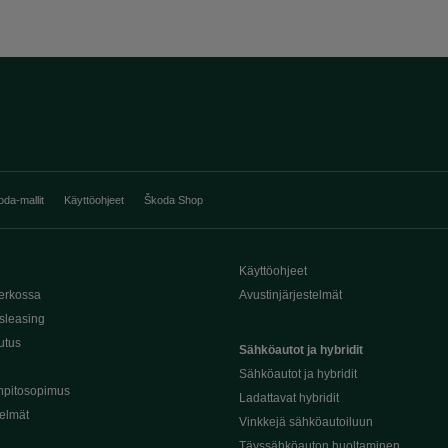
oda-mallit
Käyttöohjeet
Škoda Shop
Käyttöohjeet
erkossa
Avustinjärjestelmät
sleasing
utus
Sähköautot ja hybridit
Sähköautot ja hybridit
npitosopimus
Ladattavat hybridit
telmät
Vinkkejä sähköautoiluun
Täyssähköauton huoltaminen