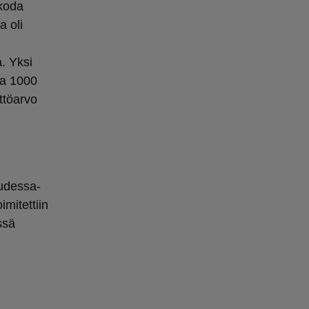
Škoda
a oli
. Yksi
da 1000
yttöarvo
udessa-
mitettiin
ssä