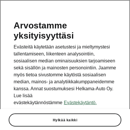
Arvostamme
yksityisyyttäsi
Tämä sivu on pääsivun alasivu. Napsauta painiketta
päästäksesi takaisin pääsivulle.
Evästeitä käytetään asetustesi ja mieltymystesi
tallentamiseen, liikenteen analysointiin,
Takaisin pääsivulle
sosiaalisen median ominaisuuksien tarjoamiseen
sekä sisällön ja mainosten personointiin. Jaamme
myös tietoa sivustomme käytöstä sosiaalisen
median, mainos- ja analytiikkakumppaneidemme
kanssa. Annat suostumuksesi Helkama-Auto Oy.
Lue lisää
evästekäytännöstämme
Evästekäytäntö.
Hylkää kaikki
Covid-19