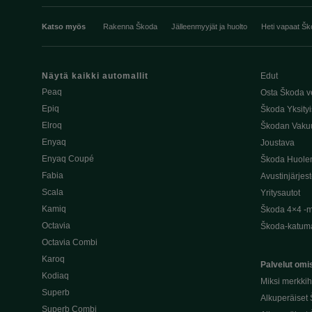
Katso myös
Rakenna Škoda
Jälleenmyyjät ja huolto
Heti vapaat Šk
Näytä kaikki automallit
Edut
Peaq
Osta Škoda v
Epiq
Škoda Yksityi
Elroq
Škodan Vaku
Enyaq
Joustava
Enyaq Coupé
Škoda Huole
Fabia
Avustinjärjes
Scala
Yritysautot
Kamiq
Škoda 4×4 -ma
Octavia
Škoda-katuma
Octavia Combi
Karoq
Palvelut omis
Kodiaq
Miksi merkki
Superb
Alkuperäiset
Superb Combi