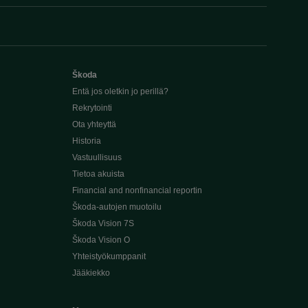
Škoda
Entä jos oletkin jo perillä?
Rekrytointi
Ota yhteyttä
Historia
Vastuullisuus
Tietoa akuista
Financial and nonfinancial reportin
Škoda-autojen muotoilu
Škoda Vision 7S
Škoda Vision O
Yhteistyökumppanit
Jääkiekko