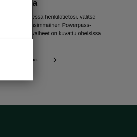
ausasemia
s-sovelluksessa henkilötietosi, valitse
ariffi ja tilaa ensimmäinen Powerpass-
 Prosessin eri vaiheet on kuvattu oheisissa
ietoviihdesovellus