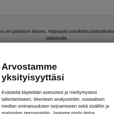
u on pääsivun alasivu. Napsauta painiketta päästäksesi
pääsivulle.
Takaisin pääsivulle
Arvostamme
yksityisyyttäsi
Evästeitä käytetään asetustesi ja mieltymystesi
tallentamiseen, liikenteen analysointiin, sosiaalisen
median ominaisuuksien tarjoamiseen sekä sisällön ja
Julkisesta la
mainosten personointiin. Jaamme myös tietoa