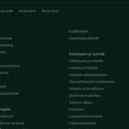
oda-mallit
Käyttöohjeet
Škoda Shop
Käyttöohjeet
erkossa
Avustinjärjestelmät
sleasing
utus
Sähköautot ja hybridit
Sähköautot ja hybridit
npitosopimus
Ladattavat hybridit
telmät
Vinkkejä sähköautoiluun
Täyssähköauton huoltaminen
llit
Ajoakku ja turvallisuus
asturimallit
Ohjelmiston päivitys
Julkinen lataus
tajalle
Kotilataus
huoltoon?
Latauspisteet kartalla
 Škoda-varaosat
Latausaikalaskuri