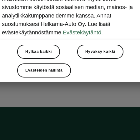
Etsi lat
sivustomme käytöstä sosiaalisen median, mainos- ja
analytiikkakumppaneidemme kanssa. Annat
Täytä Powerpas
suostumuksesi Helkama-Auto Oy. Lue lisää
sopiva lataust
evästekäytännöstämme
Evästekäytäntö.
latauskorttisi.
dioissa.
Hylkää kaikki
Hyväksy kaikki
Powerpass Map -t
Evästeiden hallinta